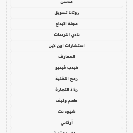
مدسن
روتانا تسويق
مجلة الابداع
نادي الترددات
استشارات اون لاين
المعارف
هيدب فيديو
رمح التقنية
رذاذ التجارة
طعم وكيف
شهود نت
أركاني