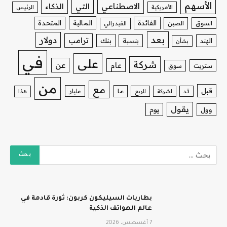
الأسهم
الاصطناعي
التي
الذكاء
الأمريكية
الرئيس
الفائدة
المالية
المتحدة
السوق
الصين
الفيدرالي
بعد
دولار
ترامب
بنك
الهند
بنسبة
بشأن
في
على
شركة
عن
عام
ستريت
سوق
من
مع
قبل
ما
مليار
قد
لشركة
للربع
هذا
يقول
يوم
وول
بطاريات السيليكون كربون: ثورة قادمة في
عالم الهواتف الذكية
7 أغسطس، 2026