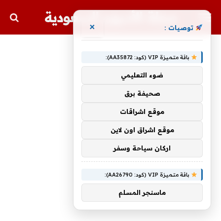
مجلة الأسهم السعودية
×
توصيات :
باقة متميزة VIP (كود: AA35872):
ضوء التعليمي
صحيفة برق
موقع اشراقات
موقع اشراق اون لاين
اركان سياحة وسفر
باقة متميزة VIP (كود: AA26790):
ماسنجر المسلم