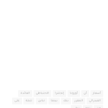
أسعار
أن
أوروبا
إنجلترا
الاحتياطي
الفائدة
الفيدرالي
المقرر
بنك
بينما
تباين
تتجه
على