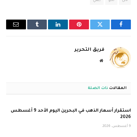
من
نحو
يبقي
فيسبوك
تويتر
بينتيريست
لينكدإن
Tumblr
البريد
الإلكترو
فريق التحرير
موقع
الويب
المقالات
ذات الصلة
استقرار أسعار الذهب في البحرين اليوم الأحد 9 أغسطس
2026
9 أغسطس، 2026