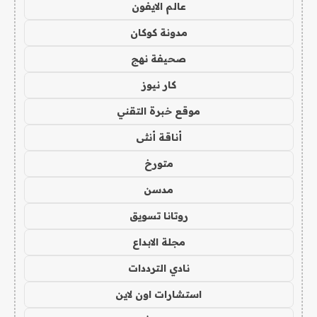
عالم الايفون
مدونة كوكان
صحيفة نهج
كار نيوز
موقع خبرة التقني
أناقة أنثى
متورخ
مدسن
روتانا تسويق
مجلة الابداع
نادي الترددات
استشارات اون لاين