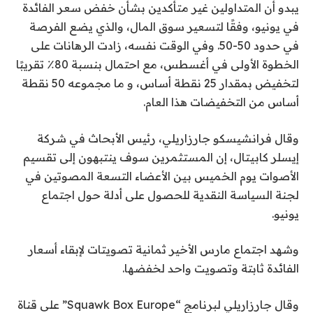
يبدو أن المتداولين غير متأكدين بشأن خفض سعر الفائدة
في يونيو، وفقًا لتسعير سوق المال، والذي يضع الفرصة
في حدود 50-50. وفي الوقت نفسه، زادت الرهانات على
الخطوة الأولى في أغسطس، مع احتمال بنسبة 80٪ تقريبًا
لتخفيض بمقدار 25 نقطة أساس، و ما مجموعه 50 نقطة
أساس من التخفيضات هذا العام.
وقال فرانشيسكو جارزاريلي، رئيس الأبحاث في شركة
إيسلر كابيتال، إن المستثمرين سوف ينتبهون إلى تقسيم
الأصوات يوم الخميس بين الأعضاء التسعة المصوتين في
لجنة السياسة النقدية للحصول على أدلة حول اجتماع
يونيو.
وشهد اجتماع مارس الأخير ثمانية تصويتات لإبقاء أسعار
الفائدة ثابتة وتصويت واحد لخفضها.
وقال جارزاريلي لبرنامج “Squawk Box Europe” على قناة