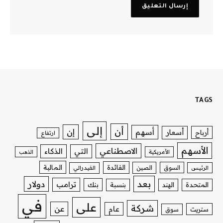
TAGS
إلى
أن
إن
أسهم
أسعار
أرباح
ارتفاع
الأسهم
الاصطناعي
التي
الذكاء
الأمريكية
الذهب
الفائدة
المالية
السوق
الصين
الرئيس
الفيدرالي
بعد
دولار
ترامب
بنك
المتحدة
الهند
بنسبة
في
على
شركة
عن
عام
ستريت
سوق