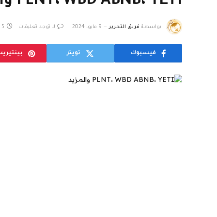
PLNT، WBD ABNB، YETI والمزيد
بواسطة
فريق التحرير
9 مايو، 2024
لا توجد تعليقات
5 دقائق
فيسبوك
تويتر
بينتيري