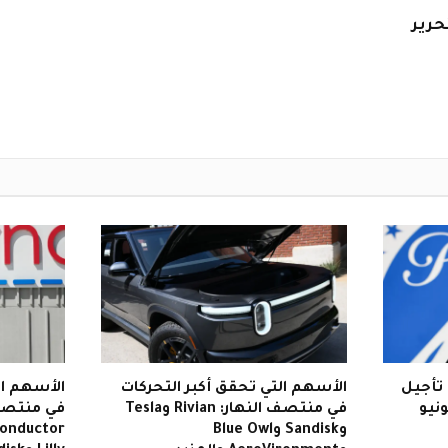
حرير
 تأجيل
الأسهم التي تحقق أكبر التحركات
الأسهم ال
W حتى يونيو
في منتصف النهار: Rivian وTesla
وSandisk وBlue Owl