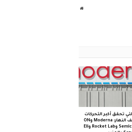
موقع
الويب
تي تحقق أكبر التحركات
في منتصف النهار: Moderna وON
Semiconductor وRocket Lab وEli