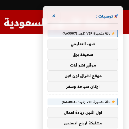
×
توصيات :
مجلة الأسهم السعودية
باقة متميزة VIP (كود: AA35872):
ضوء التعليمي
صحيفة برق
موقع اشراقات
موقع اشراق اون لاين
اركان سياحة وسفر
باقة متميزة VIP (كود: AA38045):
اول اثنين ريادة اعمال
مشاركة ارباح ادسنس