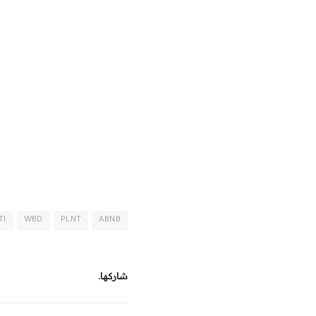
TI
WBD
PLNT
ABNB
شاركها.