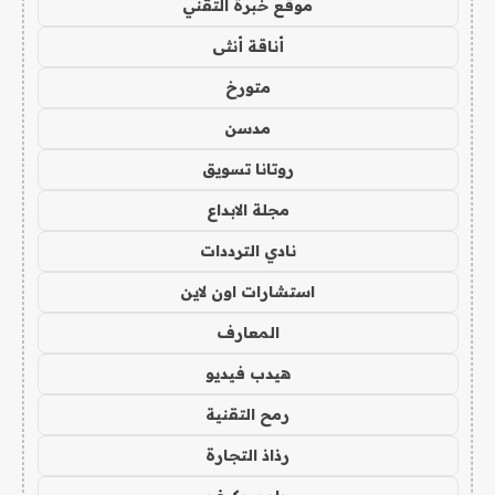
موقع خبرة التقني
أناقة أنثى
متورخ
مدسن
روتانا تسويق
مجلة الابداع
نادي الترددات
استشارات اون لاين
المعارف
هيدب فيديو
رمح التقنية
رذاذ التجارة