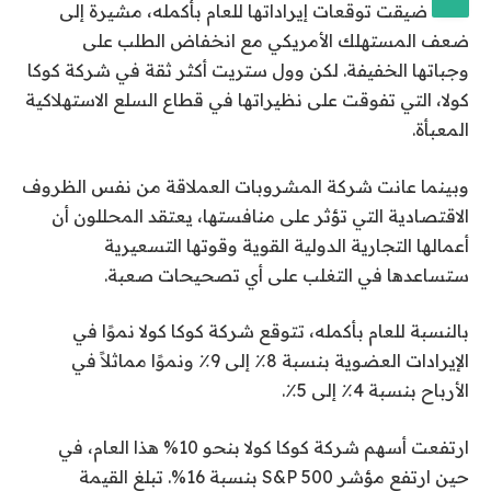
ضيقت توقعات إيراداتها للعام بأكمله، مشيرة إلى
ضعف المستهلك الأمريكي مع انخفاض الطلب على
وجباتها الخفيفة. لكن وول ستريت أكثر ثقة في شركة كوكا
كولا، التي تفوقت على نظيراتها في قطاع السلع الاستهلاكية
المعبأة.
وبينما عانت شركة المشروبات العملاقة من نفس الظروف
الاقتصادية التي تؤثر على منافستها، يعتقد المحللون أن
أعمالها التجارية الدولية القوية وقوتها التسعيرية
ستساعدها في التغلب على أي تصحيحات صعبة.
بالنسبة للعام بأكمله، تتوقع شركة كوكا كولا نموًا في
الإيرادات العضوية بنسبة 8٪ إلى 9٪ ونموًا مماثلاً في
الأرباح بنسبة 4٪ إلى 5٪.
ارتفعت أسهم شركة كوكا كولا بنحو 10% هذا العام، في
حين ارتفع مؤشر S&P 500 بنسبة 16%. تبلغ القيمة