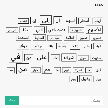
TAGS
إلى
أن
إن
أسهم
أسعار
أرباح
ارتفاع
الأسهم
الاصطناعي
التي
الذكاء
الأمريكية
الرئيس
الفائدة
المالية
المتحدة
السوق
الصين
الفيدرالي
بعد
دولار
ترامب
بنك
الهند
بنسبة
بشأن
في
على
شركة
عن
عام
ستريت
سوق
من
مع
قبل
ما
مليار
قد
لشركة
للربع
هذا
يقول
يوم
وول