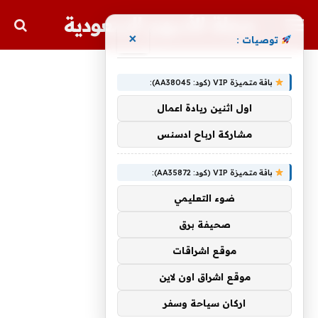
مجلة الأسهم السعودية
×
توصيات :
باقة متميزة VIP (كود: AA38045):
اول اثنين ريادة اعمال
مشاركة ارباح ادسنس
باقة متميزة VIP (كود: AA35872):
ضوء التعليمي
صحيفة برق
موقع اشراقات
موقع اشراق اون لاين
اركان سياحة وسفر