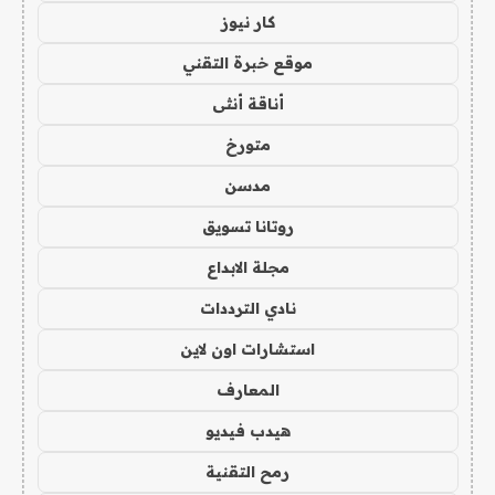
كار نيوز
موقع خبرة التقني
أناقة أنثى
متورخ
مدسن
روتانا تسويق
مجلة الابداع
نادي الترددات
استشارات اون لاين
المعارف
هيدب فيديو
رمح التقنية