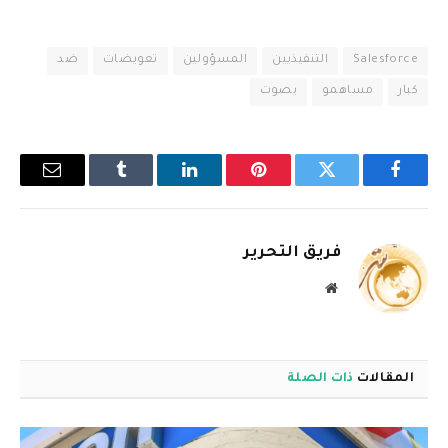
Salesforce
التنفيذيين
المسؤولين
تعويضات
ضد
كبار
مساهمو
يصوت
فيسبوك
تويتر
بينتيريست
لينكدإن
Tumblr
البريد
الإلكترو
فريق التحرير
موقع
الويب
المقالات
ذات الصلة