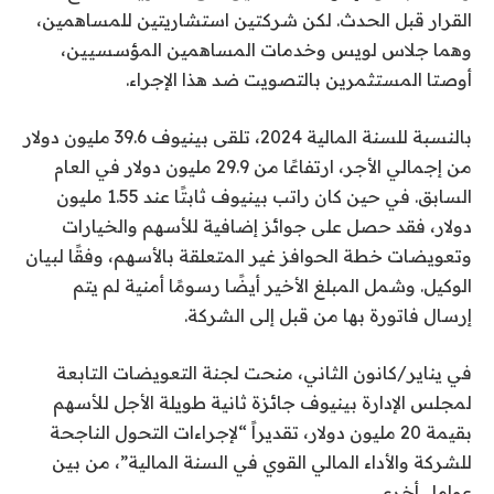
القرار قبل الحدث. لكن شركتين استشاريتين للمساهمين،
وهما جلاس لويس وخدمات المساهمين المؤسسيين،
أوصتا المستثمرين بالتصويت ضد هذا الإجراء.
بالنسبة للسنة المالية 2024، تلقى بينيوف 39.6 مليون دولار
من إجمالي الأجر، ارتفاعًا من 29.9 مليون دولار في العام
السابق. في حين كان راتب بينيوف ثابتًا عند 1.55 مليون
دولار، فقد حصل على جوائز إضافية للأسهم والخيارات
وتعويضات خطة الحوافز غير المتعلقة بالأسهم، وفقًا لبيان
الوكيل. وشمل المبلغ الأخير أيضًا رسومًا أمنية لم يتم
إرسال فاتورة بها من قبل إلى الشركة.
في يناير/كانون الثاني، منحت لجنة التعويضات التابعة
لمجلس الإدارة بينيوف جائزة ثانية طويلة الأجل للأسهم
بقيمة 20 مليون دولار، تقديراً “لإجراءات التحول الناجحة
للشركة والأداء المالي القوي في السنة المالية”، من بين
عوامل أخرى.