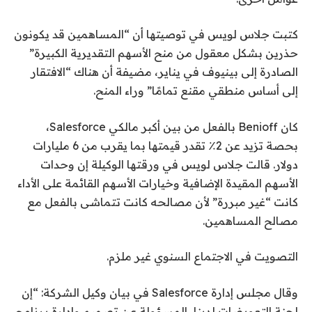
كتبت جلاس لويس في توصيتها أن “المساهمين قد يكونون
حذرين بشكل معقول من منح الأسهم التقديرية الكبيرة”
الصادرة إلى بينيوف في يناير، مضيفة أن هناك “الافتقار
إلى أساس منطقي مقنع تمامًا” وراء المنح.
كان Benioff بالفعل من بين أكبر مالكي Salesforce،
بحصة تزيد عن 2٪ تقدر قيمتها بما يقرب من 6 مليارات
دولار. قالت جلاس لويس في ورقتها الوكيلة إن وحدات
الأسهم المقيدة الإضافية وخيارات الأسهم القائمة على الأداء
كانت “غير مبررة” لأن مصالحه كانت تتماشى بالفعل مع
مصالح المساهمين.
التصويت في الاجتماع السنوي غير ملزم.
وقال مجلس إدارة Salesforce في بيان وكيل الشركة: “إن
لجنة التعويضات لدينا، المسؤولة عن تصميم وإدارة برنامج