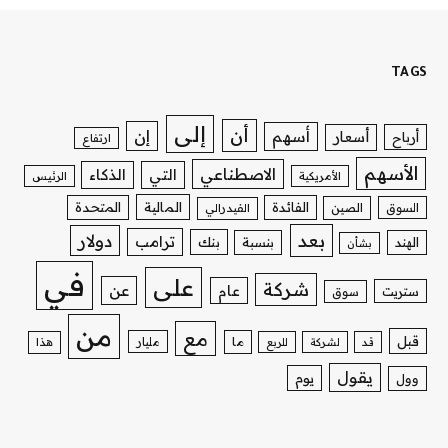
TAGS
إلى
أن
إن
أسهم
أسعار
أرباح
ارتفاع
الأسهم
الاصطناعي
التي
الذكاء
الأمريكية
الرئيس
الفائدة
المالية
المتحدة
السوق
الصين
الفيدرالي
بعد
دولار
ترامب
بنك
الهند
بنسبة
بشأن
في
على
شركة
عن
عام
ستريت
سوق
من
مع
قبل
ما
مليار
قد
لشركة
للربع
هذا
يقول
يوم
وول