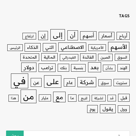
TAGS
إلى
أن
إن
أسهم
أسعار
أرباح
ارتفاع
الأسهم
الاصطناعي
التي
الذكاء
الأمريكية
الرئيس
الفائدة
المالية
المتحدة
السوق
الصين
الفيدرالي
بعد
دولار
ترامب
بنك
الهند
بنسبة
بشأن
في
على
شركة
عن
عام
ستريت
سوق
من
مع
قبل
ما
مليار
قد
لشركة
للربع
هذا
يقول
يوم
وول