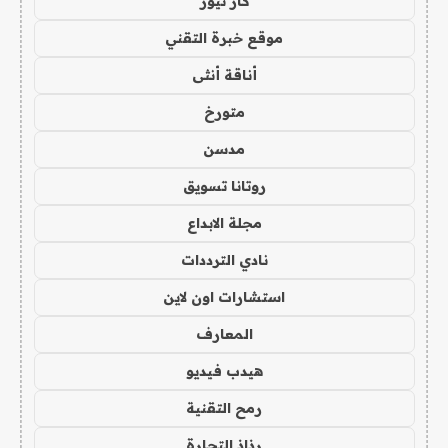
كار نيوز
موقع خبرة التقني
أناقة أنثى
متورخ
مدسن
روتانا تسويق
مجلة الابداع
نادي الترددات
استشارات اون لاين
المعارف
هيدب فيديو
رمح التقنية
رذاذ التجارة