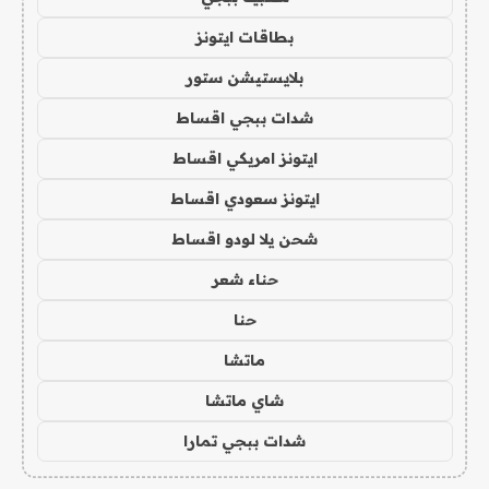
بطاقات ايتونز
بلايستيشن ستور
شدات ببجي اقساط
ايتونز امريكي اقساط
ايتونز سعودي اقساط
شحن يلا لودو اقساط
حناء شعر
حنا
ماتشا
شاي ماتشا
شدات ببجي تمارا