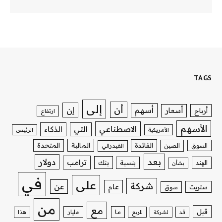
TAGS
إلى
أن
إن
أسهم
أسعار
أرباح
ارتفاع
الأسهم
الاصطناعي
التي
الذكاء
الأمريكية
الرئيس
الفائدة
المالية
المتحدة
السوق
الصين
الفيدرالي
بعد
دولار
ترامب
بنك
الهند
بنسبة
بشأن
في
على
شركة
عن
عام
ستريت
سوق
من
مع
قبل
ما
مليار
قد
لشركة
للربع
هذا