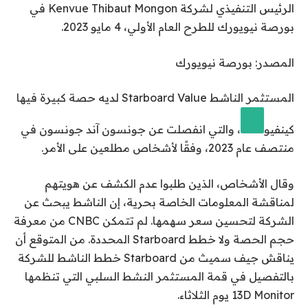
الرئيس التنفيذي لشركة Kenvue Thibaut Mongon في
بورصة نيويورك للطرح العام الأولي، 4 مايو 2023.
المصدر: بورصة نيويورك
المستثمر الناشط Starboard Value لديه حصة كبيرة فيها
كينفيو
، والتي انفصلت عن جونسون آند جونسون في
منتصف عام 2023، وفقًا لأشخاص مطلعين على الأمر.
وقال الأشخاص، الذين طلبوا عدم الكشف عن هويتهم
لمناقشة المعلومات الخاصة بحرية، إن الناشط يبحث عن
الشركة لتحسين سعر سهمها. لم تتمكن CNBC من معرفة
حجم الحصة ولا خطط Starboard المحددة. من المتوقع أن
يناقش جيف سميث من Starboard خطط الناشط للشركة
بالتفصيل في قمة المستثمر النشط السلبي التي تنظمها
13D Monitor يوم الثلاثاء.