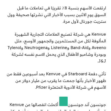
ارتفعت الأسهم بنسبة 8٪ تقريبًا في تعاملات ما قبل
السوق يوم الاثنين بسبب الأخبار التي نشرتها صحيفة وول
ستريت جورنال لأول مرة.
Kenvue هي شركة تصنيع العلامات التجارية الشهيرة
المألوفة لكل من المستثمرين والجمهور الأوسع، مثل
Aveeno وBand-Aid وListerine وNeutrogena وTylenol
وبودرة وشامبو الأطفال الذي يحمل الاسم نفسه لشركة
J&J.
تأتي دفعة Starboard في Kenvue بعد أسبوعين فقط من
ظهور الأخبار بأنها جمعت ما يقرب من مليار دولار من
الأسهم في شركة الأدوية المتعثرة Pfizer.
جونسون آند جونسون
أكملت انفصالها عن Kenvue