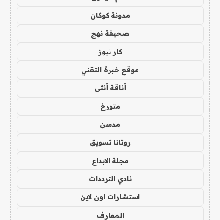
مدونة كوكان
صحيفة نهج
كار نيوز
موقع خبرة التقني
أناقة أنثى
متورخ
مدسن
روتانا تسويق
مجلة الابداع
نادي الترددات
استشارات اون لاين
المعارف