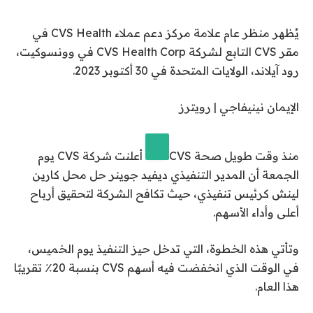
يُظهر منظر عام علامة مركز دعم عملاء CVS Health في
مقر CVS التابع لشركة CVS Health Corp في وونسوكيت،
رود آيلاند، الولايات المتحدة في 30 أكتوبر 2023.
الإيمان نينيفاجي | رويترز
منذ وقت طويل
صحة CVS
أعلنت شركة CVS يوم
الجمعة أن المدير التنفيذي ديفيد جوينر حل محل كارين
لينش كرئيس تنفيذي، حيث تكافح الشركة لتحقيق أرباح
أعلى وأداء الأسهم.
وتأتي هذه الخطوة، التي تدخل حيز التنفيذ يوم الخميس،
في الوقت الذي انخفضت فيه أسهم CVS بنسبة 20٪ تقريبًا
هذا العام.