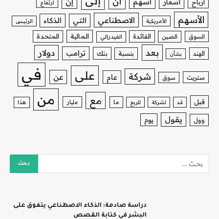
إلى
أن
إن
أسهم
أسعار
أرباح
ارتفاع
الأسهم
الاصطناعي
التي
الذكاء
الأمريكية
الرئيس
الفائدة
المالية
المتحدة
السوق
الصين
الفيدرالي
بعد
دولار
ترامب
بنك
الهند
بنسبة
بشأن
في
على
شركة
عن
عام
ستريت
سوق
من
مع
قبل
ما
مليار
قد
لشركة
للربع
هذا
يقول
يوم
وول
دراسة صادمة: الذكاء الاصطناعي يتفوق على
البشر في كتابة القصص