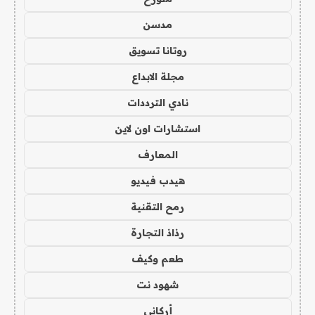
مدسن
روتانا تسويق
مجلة الابداع
نادي الترددات
استشارات اون لاين
المعارف
هيدب فيديو
رمح التقنية
رذاذ التجارة
طعم وكيف
شهود نت
أركاني