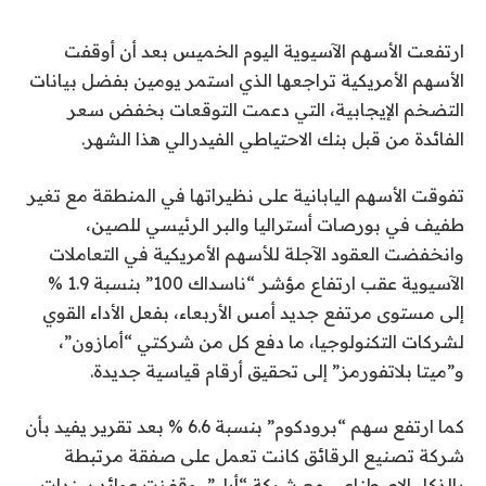
ارتفعت الأسهم الآسيوية اليوم الخميس بعد أن أوقفت
الأسهم الأمريكية تراجعها الذي استمر يومين بفضل بيانات
التضخم الإيجابية، التي دعمت التوقعات بخفض سعر
الفائدة من قبل بنك الاحتياطي الفيدرالي هذا الشهر.
تفوقت الأسهم اليابانية على نظيراتها في المنطقة مع تغير
طفيف في بورصات أستراليا والبر الرئيسي للصين،
وانخفضت العقود الآجلة للأسهم الأمريكية في التعاملات
الآسيوية عقب ارتفاع مؤشر “ناسداك 100” بنسبة 1.9 %
إلى مستوى مرتفع جديد أمس الأربعاء، بفعل الأداء القوي
لشركات التكنولوجيا، ما دفع كل من شركتي “أمازون”،
و”ميتا بلاتفورمز” إلى تحقيق أرقام قياسية جديدة.
كما ارتفع سهم “برودكوم” بنسبة 6.6 % بعد تقرير يفيد بأن
شركة تصنيع الرقائق كانت تعمل على صفقة مرتبطة
بالذكاء الاصطناعي مع شركة “أبل”، وقفزت عوائد سندات