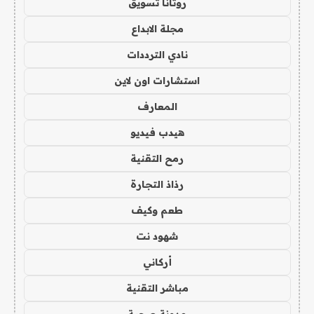
روتانا تسويق
مجلة الابداع
نادي الترددات
استشارات اون لاين
المعارف
هيدب فيديو
رمح التقنية
رذاذ التجارة
طعم وكيف
شهود نت
أركاني
مباشر التقنية
مدونة صحبة