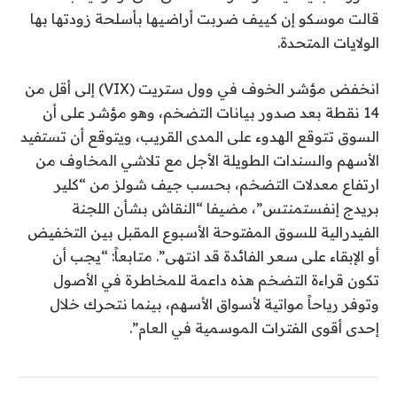
قالت موسكو إن كييف ضربت أراضيها بأسلحة زودتها بها
الولايات المتحدة.
انخفض مؤشر الخوف في وول ستريت (VIX) إلى أقل من
14 نقطة بعد صدور بيانات التضخم، وهو مؤشر على أن
السوق تتوقع الهدوء على المدى القريب، ويتوقع أن تستفيد
الأسهم والسندات الطويلة الأجل مع تلاشي المخاوف من
ارتفاع معدلات التضخم، بحسب جيف شولز من “كلير
بريدج إنفستمنتس”، مضيفا “النقاش بشأن اللجنة
الفيدرالية للسوق المفتوحة الأسبوع المقبل بين التخفيض
أو الإبقاء على سعر الفائدة قد انتهى”. متابعاً: “يجب أن
تكون قراءة التضخم هذه داعمة للمخاطرة في الأصول
وتوفر رياحاً مواتية لأسواق الأسهم، بينما نتحرك خلال
إحدى أقوى الفترات الموسمية في العام”.