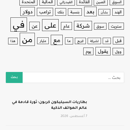
الفائدة
المالية
المتحدة
السوق
الصين
الفيدرالي
بعد
دولار
ترامب
بنك
الهند
بنسبة
بشأن
في
على
شركة
عن
عام
ستريت
سوق
من
مع
قبل
ما
مليار
قد
لشركة
للربع
هذا
يقول
يوم
وول
بطاريات السيليكون كربون: ثورة قادمة في
عالم الهواتف الذكية
7 أغسطس، 2026