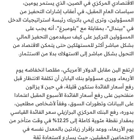
الاقتصادي المركزي في الصين، الذي يستمر يومين،
سياسات العام المقبل، في أعقاب إشارات التحفيز من
المسؤولين، وترى إيمي باتريك رئيسة استراتيجيات الدخل
في “بيندال”، بمقابلة مع “بلومبرغ”، أنه يجب على
المسؤولين التركيز على كيف سيقدمون التحفيز المالي
بشكل مباشر أكثر للمستهلكين حتى يتمكن الاقتصاد من
التحول بشكل مباشر إلى الاستهلاك بدلا من الاستثمار.
ارتفع الين مقابل الدولار الأمريكي، مقلصا انخفاضه يوم
الأربعاء. ويرى مسؤولو بنك اليابان أن تكلفة الانتظار قبل
رفع أسعار الفائدة ستكون قليلة، في حين لا يزالون
منفتحين على رفع أسعار الفائدة الأسبوع المقبل اعتمادا
على البيانات وتطورات السوق، وفقاً لأشخاص مطلعين،
بدوره، رفع البنك المركزي البرازيلي سعر الفائدة القياسي
بمقدار نقطة مئوية كاملة إلى 12.25% في وقت متأخر من
يوم الأربعاء، ووعد بإقرار زيادتين بالمعدل نفسه في
الاجتماعين المقبلين، حيث يسارع لاستعادة ثقة