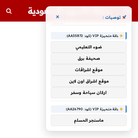
مجلة الأسهم السعودية
×
توصيات :
باقة متميزة VIP (كود: AA35872):
ضوء التعليمي
صحيفة برق
موقع اشراقات
موقع اشراق اون لاين
اركان سياحة وسفر
باقة متميزة VIP (كود: AA26790):
ماسنجر المسلم