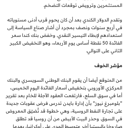
المستثمرين وترويض توقعات التضخم.
وتقدم الدولار الكندي بعد أن كان يحوم قرب أدنى مستوياته
في أربع سنوات ونصف بمجرد أن أشار صناع السياسة إلى
استعدادهم لإبطاء التيسير النقدي. وخفض بنك كندا سعر
الفائدة 50 نقطة أساس يوم الأربعاء، وهو التخفيض الكبير
الثاني على التوالي.
مؤشر الخوف
من المتوقع أيضا أن يقوم البنك الوطني السويسري والبنك
المركزي الأوروبي بتخفيض أسعار الفائدة اليوم الخميس،
أما في سوق السلع، فارتفعت العقود الآجلة للخام بعد تقرير
“بلومبرغ نيوز” بأن إدارة بايدن تدرس فرض عقوبات جديدة
على تجارة النفط الروسية، وهي خطوة قد تُضيّق المعروض
في السوق. وحذر البيت الأبيض من أن روسيا قد تطلق
صاروخا باليستيا آخر متوسط ​​المدى على أوكرانيا، بعدما