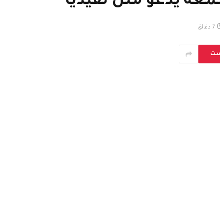
عة يدعو مثل نفيديا
7 دقائق
ست