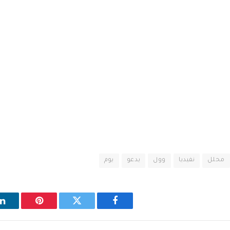
محلل
نفيديا
وول
يدعو
يوم
فيسبوك
تويتر
بينتيريست
ل