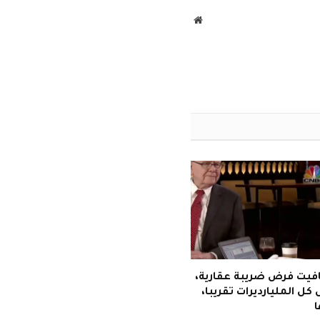
موقع
الويب
فيت فرض ضريبة عقارية،
كل المليارديرات تقريبا،