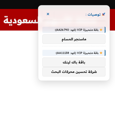
×
توصيات :
مجلة الأسهم السعودية
باقة متميزة VIP (كود: AA26790):
ماسنجر المسلم
باقة متميزة VIP (كود: AA11138):
باقة باك لينك
شركة تحسين محركات البحث