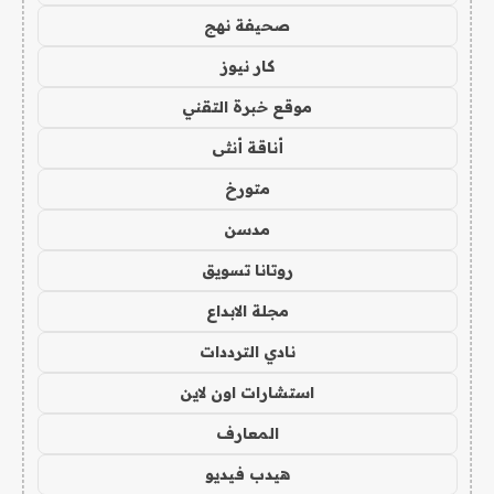
صحيفة نهج
كار نيوز
موقع خبرة التقني
أناقة أنثى
متورخ
مدسن
روتانا تسويق
مجلة الابداع
نادي الترددات
استشارات اون لاين
المعارف
هيدب فيديو