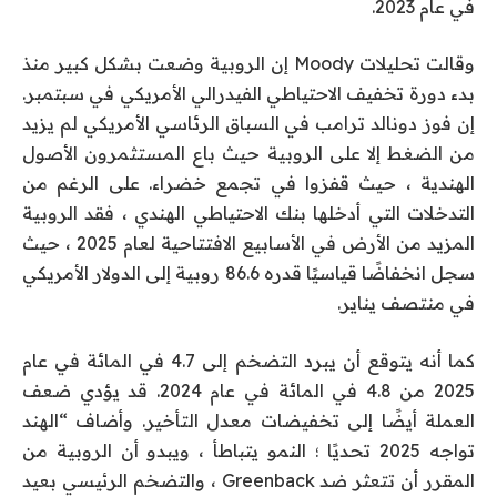
في عام 2023.
وقالت تحليلات Moody إن الروبية وضعت بشكل كبير منذ
بدء دورة تخفيف الاحتياطي الفيدرالي الأمريكي في سبتمبر.
إن فوز دونالد ترامب في السباق الرئاسي الأمريكي لم يزيد
من الضغط إلا على الروبية حيث باع المستثمرون الأصول
الهندية ، حيث قفزوا في تجمع خضراء. على الرغم من
التدخلات التي أدخلها بنك الاحتياطي الهندي ، فقد الروبية
المزيد من الأرض في الأسابيع الافتتاحية لعام 2025 ، حيث
سجل انخفاضًا قياسيًا قدره 86.6 روبية إلى الدولار الأمريكي
في منتصف يناير.
كما أنه يتوقع أن يبرد التضخم إلى 4.7 في المائة في عام
2025 من 4.8 في المائة في عام 2024. قد يؤدي ضعف
العملة أيضًا إلى تخفيضات معدل التأخير. وأضاف “الهند
تواجه 2025 تحديًا ؛ النمو يتباطأ ، ويبدو أن الروبية من
المقرر أن تتعثر ضد Greenback ، والتضخم الرئيسي بعيد