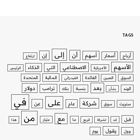
TAGS
إلى
أن
إن
أسهم
أسعار
أرباح
ارتفاع
الأسهم
الاصطناعي
التي
الذكاء
الأمريكية
الرئيس
الفائدة
المالية
المتحدة
السوق
الصين
الفيدرالي
بعد
دولار
ترامب
بنك
الهند
بنسبة
بشأن
في
على
شركة
عن
عام
ستريت
سوق
من
مع
قبل
ما
مليار
قد
لشركة
للربع
هذا
يقول
يوم
وول