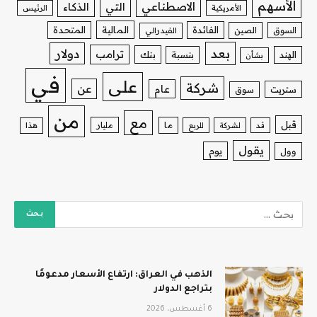
الأسهم
الاصطناعي
التي
الذكاء
الأمريكية
الرئيس
الفائدة
المالية
المتحدة
السوق
الصين
الفيدرالي
بعد
دولار
ترامب
بنك
الهند
بنسبة
بشأن
في
على
شركة
عن
عام
ستريت
سوق
من
مع
قبل
ما
مليار
قد
لشركة
للربع
هذا
يقول
يوم
وول
الذهب في العراق: ارتفاع الأسعار مدعومًا
بتراجع الدولار
6 أغسطس، 2026