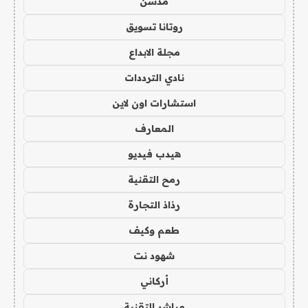
مدسن
روتانا تسويق
مجلة الابداع
نادي الترددات
استشارات اون لاين
المعارف
هيدب فيديو
رمح التقنية
رذاذ التجارة
طعم وكيف
شهود نت
أركاني
مباشر التقنية