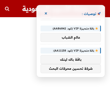
مجلة الأسهم السعودية
×
توصيات :
باقة متميزة VIP (كود: AA86842):
عالم الشباب
باقة متميزة VIP (كود: AA11138):
باقة باك لينك
شركة تحسين محركات البحث