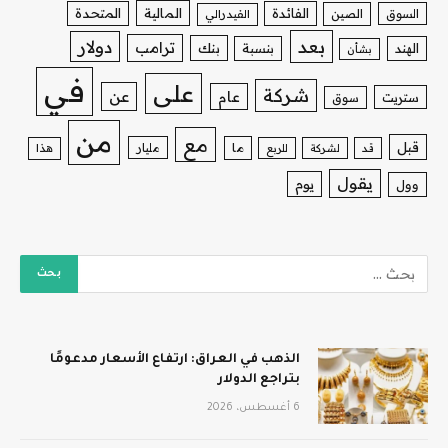
الفائدة
المالية
المتحدة
السوق
الصين
الفيدرالي
بعد
دولار
ترامب
بنك
الهند
بنسبة
بشأن
في
على
شركة
عن
عام
ستريت
سوق
من
مع
قبل
ما
مليار
قد
لشركة
للربع
هذا
يقول
يوم
وول
الذهب في العراق: ارتفاع الأسعار مدعومًا
بتراجع الدولار
6 أغسطس، 2026