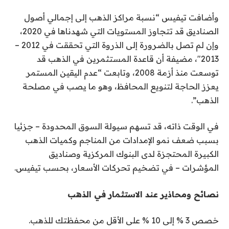
وأضافت تيفيس “نسبة مراكز الذهب إلى إجمالي أصول
الصناديق قد تتجاوز المستويات التي شهدناها في 2020،
وإن لم تصل بالضرورة إلى الذروة التي تحققت في 2012 –
2013″، مضيفة أن قاعدة المستثمرين في الذهب قد
توسعت منذ أزمة 2008، وتابعت “عدم اليقين المستمر
يعزز الحاجة لتنويع المحافظ، وهو ما يصب في مصلحة
الذهب”.
في الوقت ذاته، قد تسهم سيولة السوق المحدودة – جزئيا
بسبب ضعف نمو الإمدادات من المناجم وكميات الذهب
الكبيرة المحتجزة لدى البنوك المركزية وصناديق
المؤشرات – في تضخيم تحركات الأسعار، بحسب تيفيس.
نصائح ومحاذير عند الاستثمار في الذهب
خصص 3 % إلى 10 % على الأقل من محفظتك للذهب.