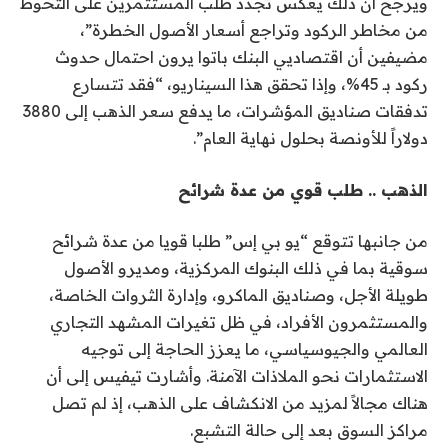
ويرجح أن ذلك يعكس تجدد طلب المستثمرين على التحوط
من مخاطر الركود وتراجع أسعار الأصول الخطرة”،
مضيفين أن اقتصاديي البنك باتوا يرون احتمال حدوث
ركود بـ 45%، وإذا تحقق هذا السيناريو، “فقد تتسارع
تدفقات صناديق المؤشرات، ما يدفع سعر الذهب إلى 3880
دولاراً للأونصة بحلول نهاية العام”.
الذهب .. طلب قوي من عدة شرائح
من جانبها تتوقع “يو بي إس” طلبا قويا من عدة شرائح
سوقية بما في ذلك البنوك المركزية، ومديرو الأصول
طويلة الأجل، وصناديق الماكرو، وإدارة الثروات الخاصة،
والمستثمرون الأفراد، في ظل تغيرات المشهد التجاري
العالمي والجيوسياسي، ما يعزز الحاجة إلى توجيه
الاستثمارات نحو الملاذات الآمنة. وأشارت تيفيس إلى أن
هناك مجالاً لمزيد من الانكشاف على الذهب، إذ لم تصل
مراكز السوق بعد إلى حالة التشبع.