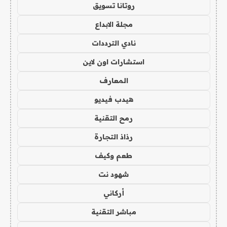
روتانا تسويق
مجلة الابداع
نادي الترددات
استشارات اون لاين
المعارف
هيدب فيديو
رمح التقنية
رذاذ التجارة
طعم وكيف
شهود نت
أركاني
مباشر التقنية