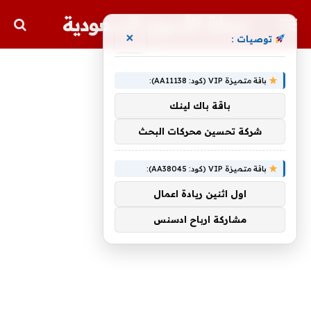
مجلة الأسهم السعودية
×
توصيات :
باقة متميزة VIP (كود: AA11138):
باقة باك لينك
شركة تحسين محركات البحث
باقة متميزة VIP (كود: AA38045):
اول اثنين ريادة اعمال
مشاركة ارباح ادسنس