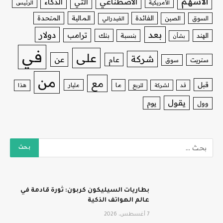
الأسهم
الاصطناعي
التي
الذكاء
الأمريكية
الرئيس
الفائدة
المالية
المتحدة
السوق
الصين
الفيدرالي
بعد
دولار
ترامب
بنك
الهند
بنسبة
بشأن
في
على
شركة
عن
عام
ستريت
سوق
من
مع
قبل
ما
مليار
قد
لشركة
للربع
هذا
يقول
يوم
وول
بطاريات السيليكون كربون: ثورة قادمة في
عالم الهواتف الذكية
7 أغسطس، 2026