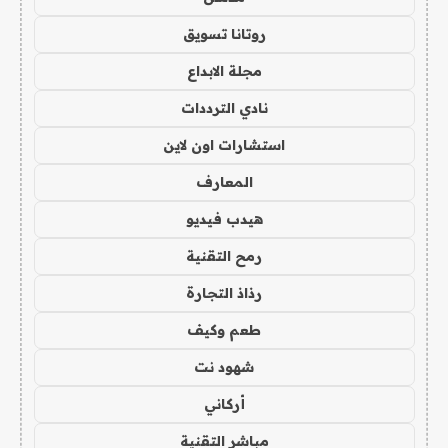
روتانا تسويق
مجلة الابداع
نادي الترددات
استشارات اون لاين
المعارف
هيدب فيديو
رمح التقنية
رذاذ التجارة
طعم وكيف
شهود نت
أركاني
مباشر التقنية