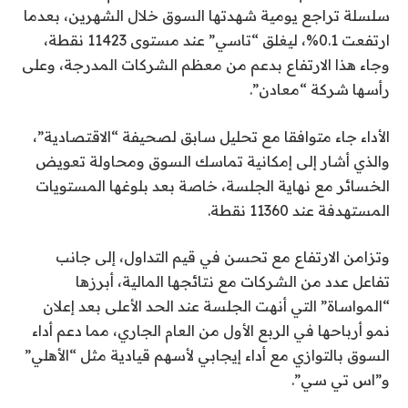
سلسلة تراجع يومية شهدتها السوق خلال الشهرين، بعدما
ارتفعت 0.1%، ليغلق “تاسي” عند مستوى 11423 نقطة،
وجاء هذا الارتفاع بدعم من معظم الشركات المدرجة، وعلى
رأسها شركة “معادن”.
الأداء جاء متوافقا مع تحليل سابق لصحيفة “الاقتصادية”،
والذي أشار إلى إمكانية تماسك السوق ومحاولة تعويض
الخسائر مع نهاية الجلسة، خاصة بعد بلوغها المستويات
المستهدفة عند 11360 نقطة.
وتزامن الارتفاع مع تحسن في قيم التداول، إلى جانب
تفاعل عدد من الشركات مع نتائجها المالية، أبرزها
“المواساة” التي أنهت الجلسة عند الحد الأعلى بعد إعلان
نمو أرباحها في الربع الأول من العام الجاري، مما دعم أداء
السوق بالتوازي مع أداء إيجابي لأسهم قيادية مثل “الأهلي”
و”اس تي سي”.