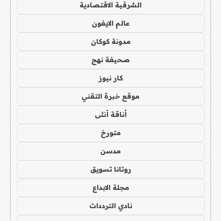
الشرقية الاقتصادية
عالم الايفون
مدونة كوكان
صحيفة نهج
كار نيوز
موقع خبرة التقني
أناقة أنثى
متورخ
مدسن
روتانا تسويق
مجلة الابداع
نادي الترددات