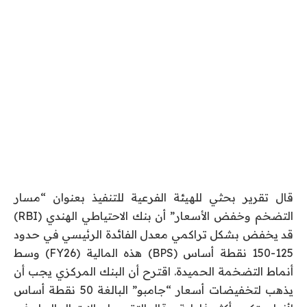
قال تقرير بحثي للهيئة الفرعية للتنفيذ بعنوان “مسار
التضخم وخفض الأسعار” أن بنك الاحتياطي الهندي (RBI)
قد يخفض بشكل تراكمي معدل الفائدة الرئيسي في حدود
125-150 نقطة أساس (BPS) هذه المالية (FY26) وسط
أنماط التضخمة الحميدة. اقترح أن البنك المركزي يجب أن
يذهب لتخفيضات أسعار “جامبو” البالغة 50 نقطة أساس