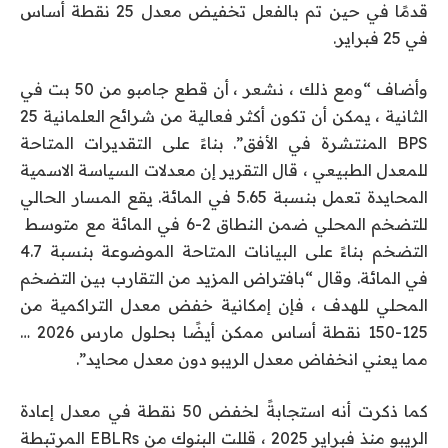
قدمًا في حين تم بالفعل تخفيض معدل 25 نقطة أساس
في 25 فبراير.
وأضاف “ومع ذلك ، نشعر ، أن قطع جامبو من 50 بت في
الثانية ، يمكن أن تكون أكثر فعالية من شرائح العلمانية 25
BPS المنتشرة في الأفق”. بناءً على التقديرات المتاحة
للمعدل الطبيعي ، قال التقرير إن معدلات السياسة الاسمية
المحايدة تعمل بنسبة 5.65 في المائة. يقع المسار الحالي
للتضخم المحلي ضمن النطاق 2-6 في المائة مع متوسط ​​
التضخم بناءً على البيانات المتاحة الموضوعة بنسبة 4.7
في المائة. وقال “بافتراض المزيد من التقارب بين التضخم
المحلي للهدف ، فإن إمكانية خفض معدل التراكمية من
125-150 نقطة أساس ممكن أيضًا بحلول مارس 2026 …
مما يعني انخفاض معدل الريبو دون معدل محايد”.
كما ذكرت أنه استجابةً لخفض 50 نقطة في معدل إعادة
الريبو منذ فبراير 2025 ، قللت البنوك من EBLRs المرتبطة