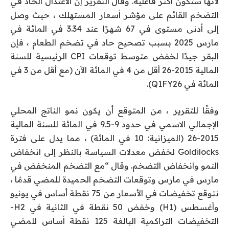
لأنها ستكون أكثر فاعلية. وقال التقرير إن الاعتدال الحاد في
التضخم القائم على مؤشر أسعار المستهلك ، حيث وصل
إلى أدنى مستوى في 67 شهرًا عند 3.34 في المائة في
مارس 2025 بسبب تصحيح حاد في تضخم الطعام ، فإن
البقر جيدًا لخفض متوسط ​​توقعات CPI الرئيسية للسنة
المالية 2015-26 أقل من 4 في المائة الآن (مع أقل من 3 في
المائة في Q1FY26).
وفقًا للتقرير ، من المتوقع أن يكون نمو الناتج المحلي
الإجمالي الاسمي في حدود 9-9.5 في المائة للسنة المالية
2015-26 (الميزانية: 10 في المائة) ، مما يدل على فترة
Goldilocks لخفض معدلات السياسة بالنظر إلى انخفاض
النمو وانخفاض التضخم. وقال “مع التضخم المنخفض في
مارس في مارس وتوقعات التضخم الحميدة للمضي قدمًا ،
نتوقع تخفيضات في الأسعار من 75 نقطة أساس في يونيو
وأغسطس (H1) وخفض 50 نقطة في الثانية في H2-
التخفيضات التراكمية البالغة 125 نقطة أساس للمضي