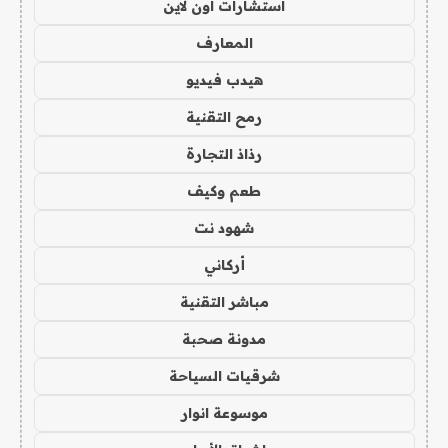
استشارات اون لاين
المعارف
هيدب فيديو
رمح التقنية
رذاذ التجارة
طعم وكيف
شهود نت
أركاني
مباشر التقنية
مدونة صحبة
شرقيات السياحة
موسوعة انوار