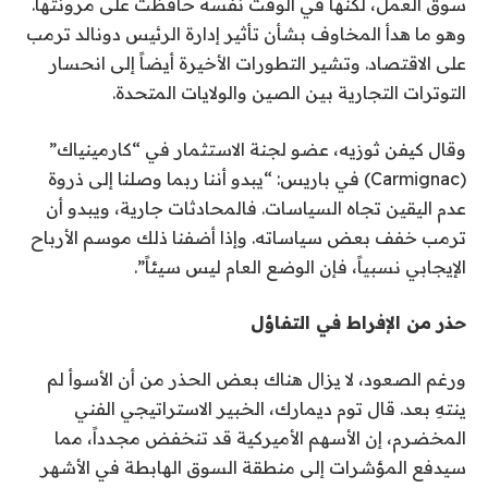
سوق العمل، لكنها في الوقت نفسه حافظت على مرونتها.
وهو ما هدأ المخاوف بشأن تأثير إدارة الرئيس دونالد ترمب
على الاقتصاد. وتشير التطورات الأخيرة أيضاً إلى انحسار
التوترات التجارية بين الصين والولايات المتحدة.
وقال كيفن ثوزيه، عضو لجنة الاستثمار في “كارمينياك”
(Carmignac) في باريس: “يبدو أننا ربما وصلنا إلى ذروة
عدم اليقين تجاه السياسات. فالمحادثات جارية، ويبدو أن
ترمب خفف بعض سياساته. وإذا أضفنا ذلك موسم الأرباح
الإيجابي نسبياً، فإن الوضع العام ليس سيئاً”.
حذر من الإفراط في التفاؤل
ورغم الصعود، لا يزال هناك بعض الحذر من أن الأسوأ لم
ينتهِ بعد. قال توم ديمارك، الخبير الاستراتيجي الفني
المخضرم، إن الأسهم الأميركية قد تنخفض مجدداً، مما
سيدفع المؤشرات إلى منطقة السوق الهابطة في الأشهر