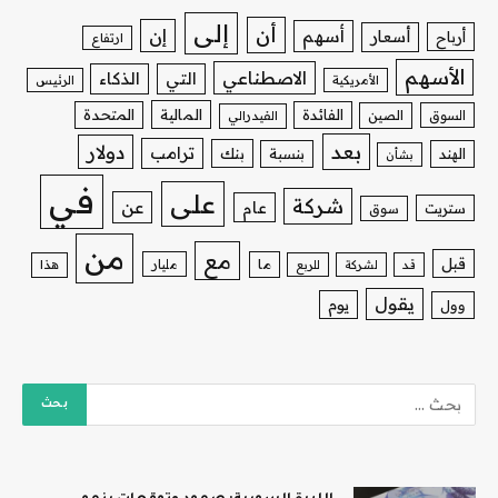
إلى
أن
إن
أسهم
أسعار
أرباح
ارتفاع
الأسهم
الاصطناعي
التي
الذكاء
الأمريكية
الرئيس
الفائدة
المالية
المتحدة
السوق
الصين
الفيدرالي
بعد
دولار
ترامب
بنك
الهند
بنسبة
بشأن
في
على
شركة
عن
عام
ستريت
سوق
من
مع
قبل
ما
مليار
قد
لشركة
للربع
هذا
يقول
يوم
وول