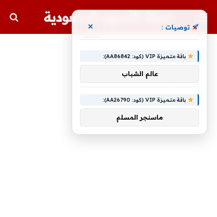
مجلة الأسهم السعودية
×
توصيات :
باقة متميزة VIP (كود: AA86842):
عالم الشباب
باقة متميزة VIP (كود: AA26790):
ماسنجر المسلم