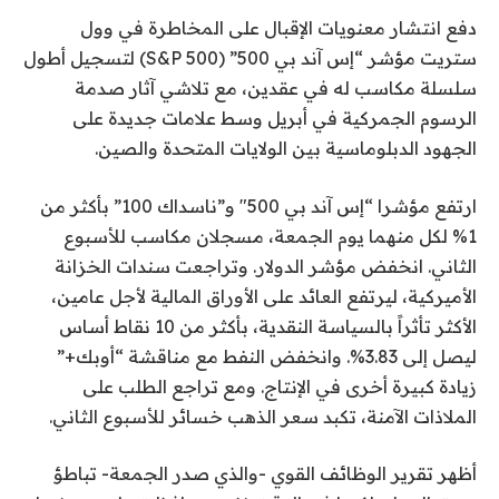
دفع انتشار معنويات الإقبال على المخاطرة في وول
ستريت مؤشر “إس آند بي 500” (S&P 500) لتسجيل أطول
سلسلة مكاسب له في عقدين، مع تلاشي آثار صدمة
الرسوم الجمركية في أبريل وسط علامات جديدة على
الجهود الدبلوماسية بين الولايات المتحدة والصين.
ارتفع مؤشرا “إس آند بي 500″ و”ناسداك 100” بأكثر من
1% لكل منهما يوم الجمعة، مسجلان مكاسب للأسبوع
الثاني. انخفض مؤشر الدولار. وتراجعت سندات الخزانة
الأميركية، ليرتفع العائد على الأوراق المالية لأجل عامين،
الأكثر تأثراً بالسياسة النقدية، بأكثر من 10 نقاط أساس
ليصل إلى 3.83%. وانخفض النفط مع مناقشة “أوبك+”
زيادة كبيرة أخرى في الإنتاج. ومع تراجع الطلب على
الملاذات الآمنة، تكبد سعر الذهب خسائر للأسبوع الثاني.
أظهر تقرير الوظائف القوي -والذي صدر الجمعة- تباطؤ