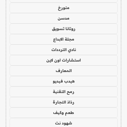
متورخ
مدسن
روتانا تسويق
مجلة الابداع
نادي الترددات
استشارات اون لاين
المعارف
هيدب فيديو
رمح التقنية
رذاذ التجارة
طعم وكيف
شهود نت