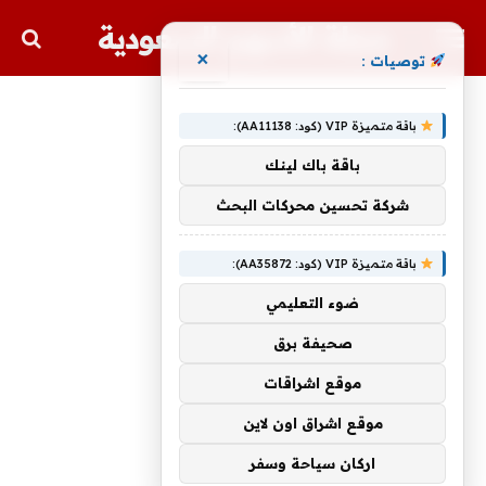
مجلة الأسهم السعودية
×
توصيات :
باقة متميزة VIP (كود: AA11138):
باقة باك لينك
شركة تحسين محركات البحث
باقة متميزة VIP (كود: AA35872):
ضوء التعليمي
صحيفة برق
موقع اشراقات
موقع اشراق اون لاين
اركان سياحة وسفر