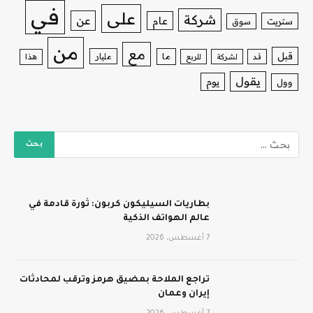
في
على
شركة
عن
عام
ستريت
سوق
من
مع
قبل
ما
مليار
قد
لشركة
للربع
هذا
يقول
يوم
وول
بطاريات السيليكون كربون: ثورة قادمة في
عالم الهواتف الذكية
7 أغسطس، 2026
تراجع الملاحة بمضيق هرمز وترقب لمحادثات
إيران وعمان