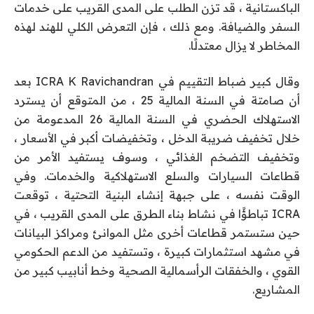
الباكستانية ، قد تزن الطلب على المدى القريب على خدمات
السفر والضيافة. ومع ذلك ، فإن التعرض الكلي للهند لهذه
المخاطر لا يزال معتدلًا.
وقال كبير ضباط التقييم في ICRA K Ravichandran بعد
أن صامتة في السنة المالية 25 ، من المتوقع أن يسترد
الاستهلاك الحضري في السنة المالية 26 المدعومة من
خلال تخفيف ضريبة الدخل ، وتخفيضات أكبر في الأسعار ،
وتخفيف التضخم الغذائي ، وسوف يستفيد الأمر من
قطاعات السيارات والسلع الاستهلاكية والخدمات. وفي
الوقت نفسه ، على جبهة إنشاء البنية التحتية ، توقعت
ICRA تباطؤًا في نشاط بناء الطرق على المدى القريب ، في
حين ستستمر قطاعات أخرى مثل الموانئ ومراكز البيانات
في مشهد استثمارات كبيرة ، وتستفيد من الدعم الحكومي
القوي ، والخفقات الرأسمالية الصحية وخط أنابيب كبير من
المشاريع.