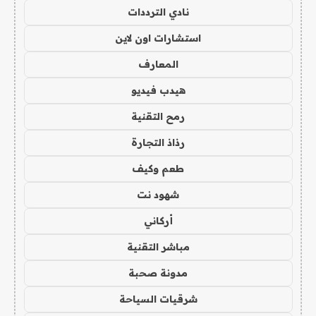
نادي الترددات
استشارات اون لاين
المعارف
هيدب فيديو
رمح التقنية
رذاذ التجارة
طعم وكيف
شهود نت
أركاني
مباشر التقنية
مدونة صحبة
شرقيات السياحة