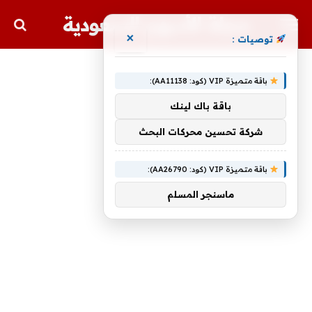
مجلة الأسهم السعودية
×
توصيات :
باقة متميزة VIP (كود: AA11138):
باقة باك لينك
شركة تحسين محركات البحث
باقة متميزة VIP (كود: AA26790):
ماسنجر المسلم