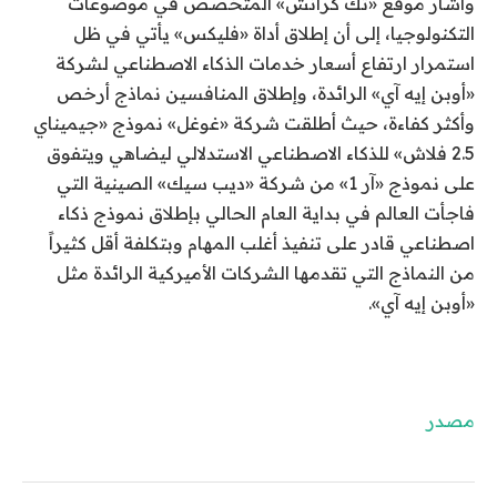
وأشار موقع «تك كرانش» المتخصص في موضوعات
التكنولوجيا، إلى أن إطلاق أداة «فليكس» يأتي في ظل
استمرار ارتفاع أسعار خدمات الذكاء الاصطناعي لشركة
«أوبن إيه آي» الرائدة، وإطلاق المنافسين نماذج أرخص
وأكثر كفاءة، حيث أطلقت شركة «غوغل» نموذج «جيميناي
2.5 فلاش» للذكاء الاصطناعي الاستدلالي ليضاهي ويتفوق
على نموذج «آر 1» من شركة «ديب سيك» الصينية التي
فاجأت العالم في بداية العام الحالي بإطلاق نموذج ذكاء
اصطناعي قادر على تنفيذ أغلب المهام وبتكلفة أقل كثيراً
من النماذج التي تقدمها الشركات الأميركية الرائدة مثل
«أوبن إيه آي».
مصدر