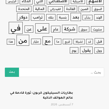
الأسهم
الاصطناعي
التي
الذكاء
الأمريكية
الرئيس
الفائدة
المالية
المتحدة
السوق
الصين
الفيدرالي
بعد
دولار
ترامب
بنك
الهند
بنسبة
بشأن
في
على
شركة
عن
عام
ستريت
سوق
من
مع
قبل
ما
مليار
قد
لشركة
للربع
هذا
يقول
يوم
وول
بطاريات السيليكون كربون: ثورة قادمة في
عالم الهواتف الذكية
7 أغسطس، 2026