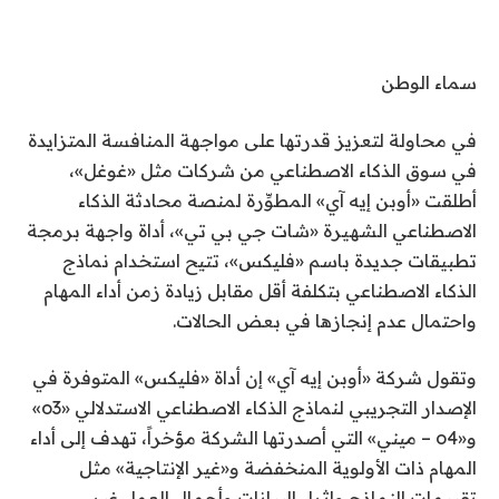
سماء الوطن
في محاولة لتعزيز قدرتها على مواجهة المنافسة المتزايدة
في سوق الذكاء الاصطناعي من شركات مثل «غوغل»،
أطلقت «أوبن إيه آي» المطوِّرة لمنصة محادثة الذكاء
الاصطناعي الشهيرة «شات جي بي تي»، أداة واجهة برمجة
تطبيقات جديدة باسم «فليكس»، تتيح استخدام نماذج
الذكاء الاصطناعي بتكلفة أقل مقابل زيادة زمن أداء المهام
واحتمال عدم إنجازها في بعض الحالات.
وتقول شركة «أوبن إيه آي» إن أداة «فليكس» المتوفرة في
الإصدار التجريبي لنماذج الذكاء الاصطناعي الاستدلالي «o3»
و«o4 – ميني» التي أصدرتها الشركة مؤخراً، تهدف إلى أداء
المهام ذات الأولوية المنخفضة و«غير الإنتاجية» مثل
تقييمات النماذج وإثراء البيانات وأحمال العمل غير