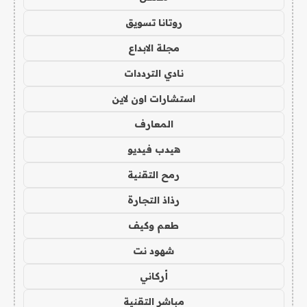
روتانا تسويق
مجلة الابداع
نادي الترددات
استشارات اون لاين
المعارف
هيدب فيديو
رمح التقنية
رذاذ التجارة
طعم وكيف
شهود نت
أركاني
مباشر التقنية