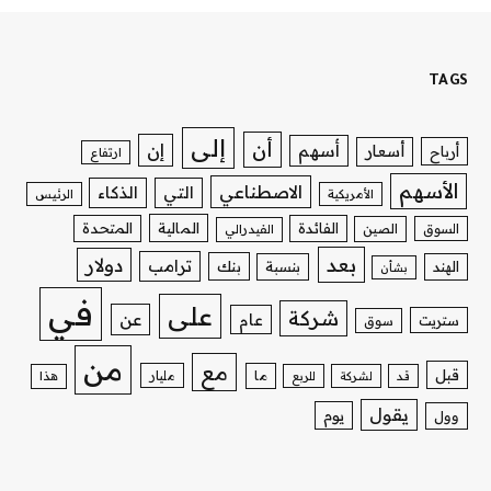
TAGS
إلى
أن
إن
أسهم
أسعار
أرباح
ارتفاع
الأسهم
الاصطناعي
التي
الذكاء
الأمريكية
الرئيس
الفائدة
المالية
المتحدة
السوق
الصين
الفيدرالي
بعد
دولار
ترامب
بنك
الهند
بنسبة
بشأن
في
على
شركة
عن
عام
ستريت
سوق
من
مع
قبل
ما
مليار
قد
لشركة
للربع
هذا
يقول
يوم
وول