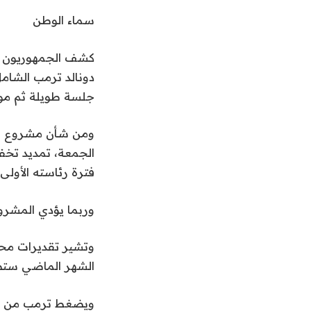
سماء الوطن
كشف الجمهوريون ف
دونالد ترمب الشام
جلسة طويلة ثم موا
فترة رئاسته الأولى.
وربما يؤدي المشرو
وتشير تقديرات محل
الشهر الماضي ستضيف نح
ويضغط ترمب من أجل