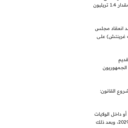
يوليو (تموز). وقال البيت الأبيض هذا الشهر إن التشريع سيخفض العجز السنوي بمقدار 1.4 تريليون
عد انعقاد مجلس
الظهر بتوقيت شرق الولايات المتحدة (1800 بتوقيت غرينتش) على
قديم
الجمهوريون
وع القانون:
و داخل الولايات
إلى 40 ألف دولار مع تعديل سنوي في ضوء التضخم بنسبة واحد في المائة حتى 2029، وبعد ذلك