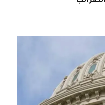
لضرائب