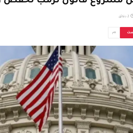
ش مشروع قانون ترمب لخفض ا
2 دقائق
ست