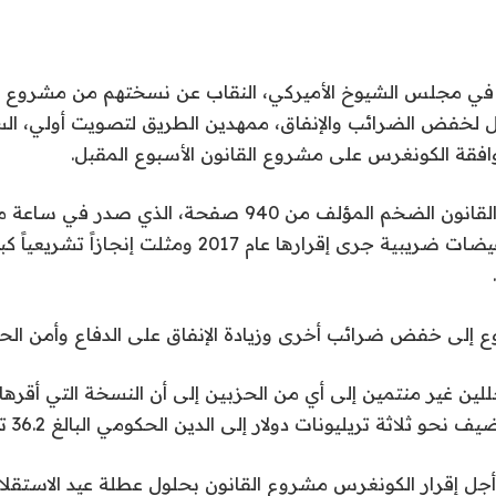
ي مجلس الشيوخ الأميركي، النقاب عن نسختهم من مشروع ق
ل لخفض الضرائب والإنفاق، ممهدين الطريق لتصويت أولي، الس
فقة الكونغرس على مشروع القانون الأسبوع المقبل.
ومن شأن مشروع القانون الضخم المؤلف من 940 صفحة، الذي
الجمعة، تمديد تخفيضات ضريبية جرى إقرارها عام 2017 ومثلت إ
ع إلى خفض ضرائب أخرى وزيادة الإنفاق على الدفاع وأمن الحد
لين غير منتمين إلى أي من الحزبين إلى أن النسخة التي أقره
و ثلاثة تريليونات دولار إلى الدين الحكومي البالغ 36.2 تريليون.
 إقرار الكونغرس مشروع القانون بحلول عطلة عيد الاستقلال