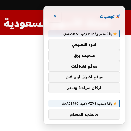
×
توصيات :
مجلة الأسهم السعودية
باقة متميزة VIP (كود: AA35872):
ضوء التعليمي
صحيفة برق
موقع اشراقات
موقع اشراق اون لاين
اركان سياحة وسفر
باقة متميزة VIP (كود: AA26790):
ماسنجر المسلم