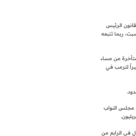
انون الرئيس
بت، ربما تتبعه
 صدر في ساعة متأخرة من مساء
نجازاً تشريعياً كبيراً لترمب في
ود.
ا مجلس النواب
 في الرابع من