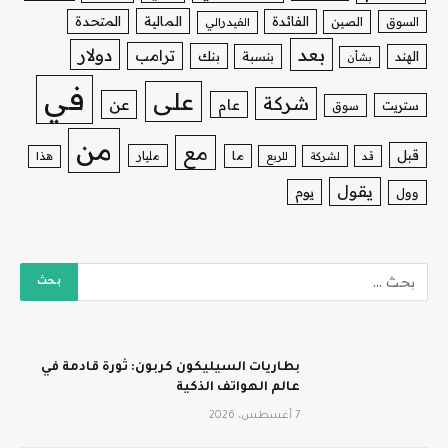
الفائدة
المالية
المتحدة
السوق
الصين
الفيدرالي
بعد
دولار
ترامب
بنك
الهند
بنسبة
بشأن
في
على
شركة
عن
عام
ستريت
سوق
من
مع
قبل
ما
مليار
قد
لشركة
للربع
هذا
يقول
يوم
وول
بطاريات السيليكون كربون: ثورة قادمة في
عالم الهواتف الذكية
7 أغسطس، 2026