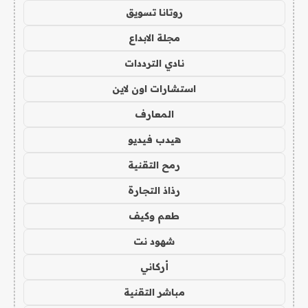
روتانا تسويق
مجلة الابداع
نادي الترددات
استشارات اون لاين
المعارف
هيدب فيديو
رمح التقنية
رذاذ التجارة
طعم وكيف
شهود نت
أركاني
مباشر التقنية