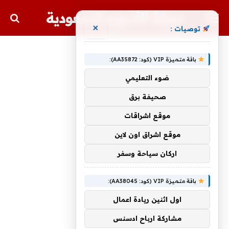
مجلة الأسهم السعودية
×
توصيات :
باقة متميزة VIP (كود: AA35872):
ضوء التعليمي
صحيفة برق
موقع اشراقات
موقع اشراق اون لاين
اركان سياحة وسفر
باقة متميزة VIP (كود: AA38045):
اول اثنين ريادة اعمال
مشاركة ارباح ادسنس