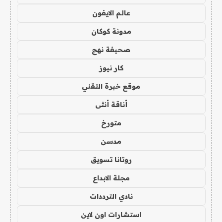
عالم الايفون
مدونة كوكان
صحيفة نهج
كار نيوز
موقع خبرة التقني
أناقة أنثى
متورخ
مدسن
روتانا تسويق
مجلة الابداع
نادي الترددات
استشارات اون لاين