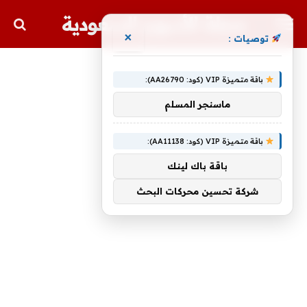
مجلة الأسهم السعودية
×
توصيات :
باقة متميزة VIP (كود: AA26790):
ماسنجر المسلم
باقة متميزة VIP (كود: AA11138):
باقة باك لينك
شركة تحسين محركات البحث