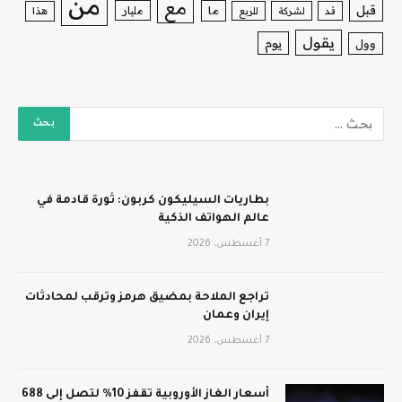
من
مع
قبل
ما
مليار
قد
لشركة
للربع
هذا
يقول
يوم
وول
بطاريات السيليكون كربون: ثورة قادمة في
عالم الهواتف الذكية
7 أغسطس، 2026
تراجع الملاحة بمضيق هرمز وترقب لمحادثات
إيران وعمان
7 أغسطس، 2026
أسعار الغاز الأوروبية تقفز 10% لتصل إلى 688