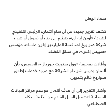
سماء الوطن
كشف تقرير جديدة عن أن سام ألتمان، الرئيس التنفيذي
لشركة «أوبن إيه آي»، يتطلع إلى بناء أو تمويل أو شراء
شركة صواريخ لمنافسة الملياردير إيلون ماسك، مؤسس
«سبيس إكس»، في سباق الفضاء.
وأفادت صحيفة «وول ستريت جورنال»، الخميس، بأن
ألتمان يدرس شراء أو الشراكة مع مزود خدمات إطلاق
صواريخ قائم بتمويل.
وأشار التقرير إلى أن هدف ألتمان هو دعم مراكز البيانات
الفضائية لتشغيل الجيل القادم من أنظمة الذكاء
الاصطناعي.