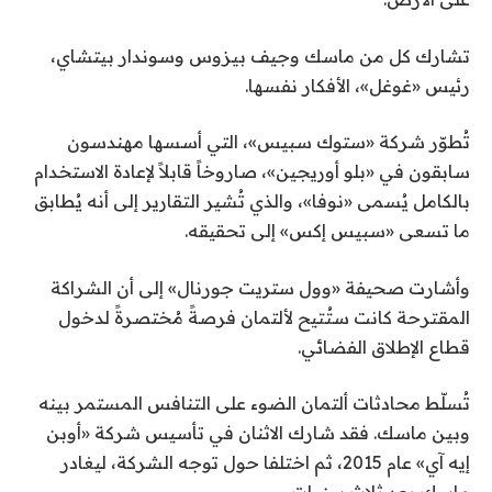
تشارك كل من ماسك وجيف بيزوس وسوندار بيتشاي،
رئيس «غوغل»، الأفكار نفسها.
تُطوّر شركة «ستوك سبيس»، التي أسسها مهندسون
سابقون في «بلو أوريجين»، صاروخاً قابلاً لإعادة الاستخدام
بالكامل يُسمى «نوفا»، والذي تُشير التقارير إلى أنه يُطابق
ما تسعى «سبيس إكس» إلى تحقيقه.
وأشارت صحيفة «وول ستريت جورنال» إلى أن الشراكة
المقترحة كانت ستُتيح لألتمان فرصةً مُختصرةً لدخول
قطاع الإطلاق الفضائي.
تُسلّط محادثات ألتمان الضوء على التنافس المستمر بينه
وبين ماسك. فقد شارك الاثنان في تأسيس شركة «أوبن
إيه آي» عام 2015، ثم اختلفا حول توجه الشركة، ليغادر