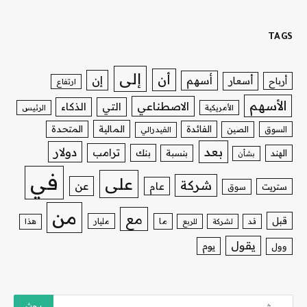
TAGS
إلى
أن
إن
أسهم
أسعار
أرباح
ارتفاع
الأسهم
الاصطناعي
التي
الذكاء
الأمريكية
الرئيس
الفائدة
المالية
المتحدة
السوق
الصين
الفيدرالي
بعد
دولار
ترامب
بنك
الهند
بنسبة
بشأن
في
على
شركة
عن
عام
ستريت
سوق
من
مع
قبل
ما
مليار
قد
لشركة
للربع
هذا
يقول
يوم
وول