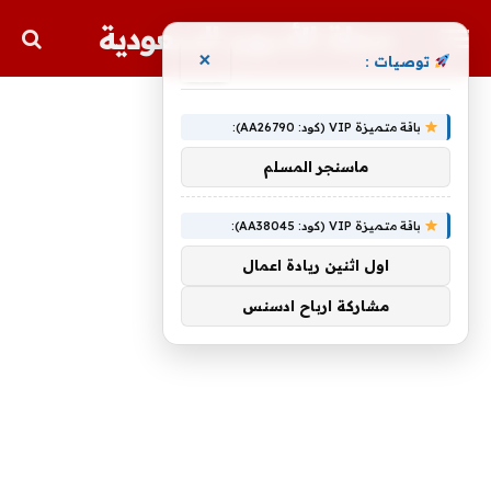
مجلة الأسهم السعودية
×
توصيات :
باقة متميزة VIP (كود: AA26790):
ماسنجر المسلم
باقة متميزة VIP (كود: AA38045):
اول اثنين ريادة اعمال
مشاركة ارباح ادسنس