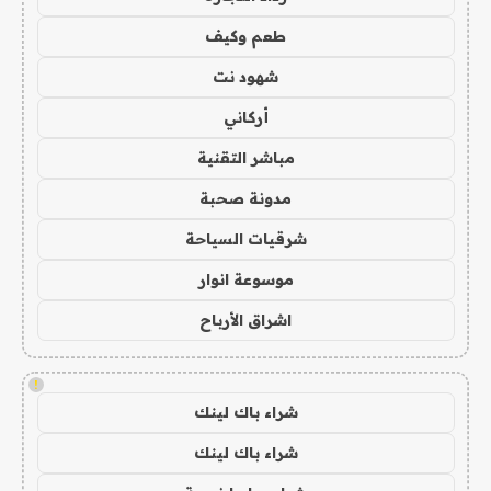
طعم وكيف
شهود نت
أركاني
مباشر التقنية
مدونة صحبة
شرقيات السياحة
موسوعة انوار
اشراق الأرباح
!
شراء باك لينك
شراء باك لينك