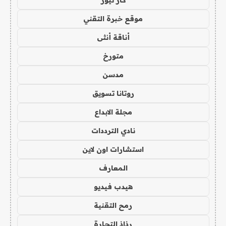
كار نيوز
موقع خبرة التقني
أناقة أنثى
متورخ
مدسن
روتانا تسويق
مجلة الابداع
نادي الترددات
استشارات اون لاين
المعارف
هيدب فيديو
رمح التقنية
رذاذ التجارة