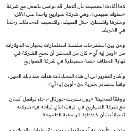
كما أفادت الصحيفة بأن ألتمان قد تواصل بالفعل مع شركة
«ستوك سبيس»، وهي شركة صواريخ واحدة على الأقل،
ومقرها واشنطن، خلال الصيف، واكتسبت المحادثات زخماً
في الخريف.
ومن بين المقترحات سلسلة استثمارات بمليارات الدولارات
من «أوبن إيه آي»، كان من الممكن أن تمنح الشركة في
نهاية المطاف حصة مسيطرة في شركة الصواريخ.
وأشار التقرير إلى أن هذه المحادثات هدأت منذ ذلك الحين،
وفقاً لمصادر مقربة من «أوبن إيه آي».
ووفقاً لصحيفة «وول ستريت جورنال»، جاء تواصل ألتمان
مع شركة الصواريخ في الوقت الذي تواجه فيه شركته
تدقيقاً بشأن خططها التوسعية الطموحة.
ودخلت «أوبن إيه آي» بالتزامات جديدة بمليارات الدولارات،