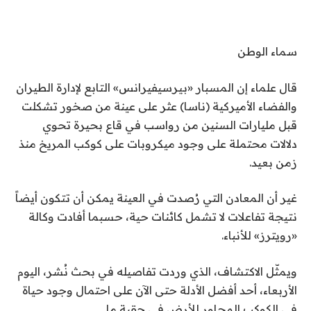
سماء الوطن
قال علماء إن المسبار «بيرسيفيرانس» التابع لإدارة الطيران
والفضاء الأميركية (ناسا) عثر على عينة من صخور تشكلت
قبل مليارات السنين من رواسب في قاع بحيرة تحوي
دلالات محتملة على وجود ميكروبات على كوكب المريخ منذ
زمن بعيد.
غير أن المعادن التي رُصدت في العينة يمكن أن تتكون أيضاً
نتيجة تفاعلات لا تشمل كائنات حية، حسبما أفادت وكالة
«رويترز» للأنباء.
ويمثّل الاكتشاف، الذي وردت تفاصيله في بحث نُشر، اليوم
الأربعاء، أحد أفضل الأدلة حتى الآن على احتمال وجود حياة
في الكوكب المجاور للأرض في حقبة ما.