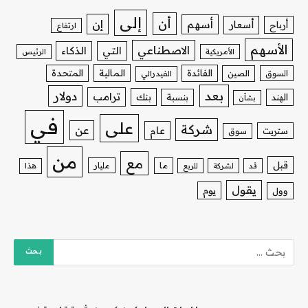
إلى
أن
إن
أسهم
أسعار
أرباح
ارتفاع
الأسهم
الاصطناعي
التي
الذكاء
الأمريكية
الرئيس
الفائدة
المالية
المتحدة
السوق
الصين
الفيدرالي
بعد
دولار
ترامب
بنك
الهند
بنسبة
بشأن
في
على
شركة
عن
عام
ستريت
سوق
من
مع
قبل
ما
مليار
قد
لشركة
للربع
هذا
يقول
يوم
وول