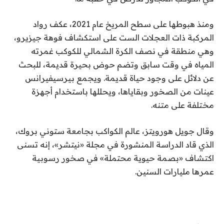
ومنذ هبوطها على سطح المريخ عام 2021، عكف رواد
المركبة ذات العجلات الست على استكشاف فوهة جيزيرو،
وهي منطقة في نصف الكرة الشمالي للكوكب غمرته
المياه في وقت سابق وتضم حوض بحيرة قديمة، للبحث
عن دلائل على وجود حياة قديمة. ويجمع بيرسيفيرانس
عينات من الصخور وبقاياها، ويحللها باستخدام أجهزة
مختلفة على متنه.
وقال جويل هورويتز، عالم الكواكب بجامعة ستوني بروك،
الذي قاد الدراسة المنشورة في مجلة «نيتشر»، إنه تسنى
اكتشاف «بصمة حيوية محتملة» في صخور رسوبية
عمرها مليارات السنين.