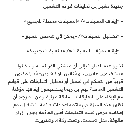
جديدة تشير إلى تعليقات قوائم التشغيل:
– «إيقاف التعليقات»/ «التعليقات معطلة للجميع».
– «تشغيل التعليقات»/ «يمكن لأي شخص التعليق».
– «إيقاف مؤقت للتعليقات»/ «لا تعليقات جديدة».
تشير هذه العبارات إلى أن منشئي القوائم -سواء كانوا
مستخدمين عاديين، أو فنانين، أو ناشرين- قد يتمكنون
قريباً من التحكم في تفعيل أو تعطيل التعليقات على قوائم
التشغيل الخاصة بهم. بل ربما يستطيعون إيقافها مؤقتاً،
مع الإبقاء على التعليقات السابقة مرئية. ومن المرجح أن
تظهر هذه الميزة في قائمة إعدادات قائمة التشغيل، مع
إمكانية عرض قسم التعليقات أعلى القائمة بجوار أزرار
مألوفة، مثل «حفظ»، و«مشاركة»، و«تنزيل».