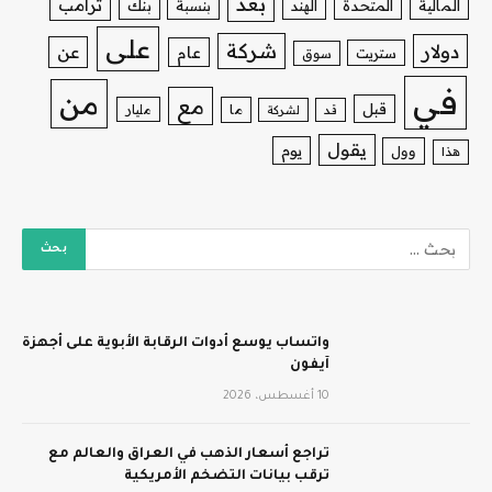
بعد
ترامب
بنك
المالية
المتحدة
الهند
بنسبة
على
شركة
دولار
عن
عام
ستريت
سوق
في
من
مع
قبل
ما
مليار
قد
لشركة
يقول
يوم
وول
هذا
واتساب يوسع أدوات الرقابة الأبوية على أجهزة
آيفون
10 أغسطس، 2026
تراجع أسعار الذهب في العراق والعالم مع
ترقب بيانات التضخم الأمريكية