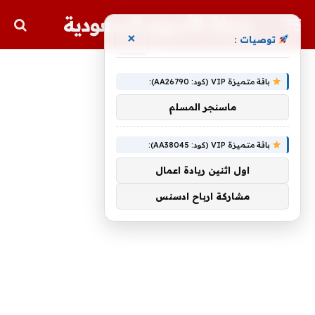
مجلة الأسهم السعودية
×
توصيات :
باقة متميزة VIP (كود: AA26790):
ماسنجر المسلم
باقة متميزة VIP (كود: AA38045):
اول اثنين ريادة اعمال
مشاركة ارباح ادسنس