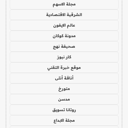
مجلة الاسهم
الشرقية الاقتصادية
عالم الايفون
مدونة كوكان
صحيفة نهج
كار نيوز
موقع خبرة التقني
أناقة أنثى
متورخ
مدسن
روتانا تسويق
مجلة الابداع