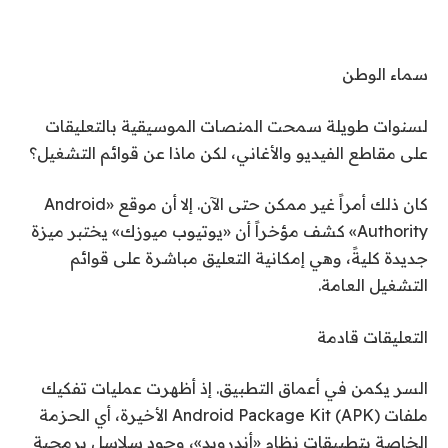
سماء الوطن
لسنوات طويلة سمحت المنصات الموسيقية بالتعليقات
على مقاطع الفيديو والأغاني، لكن ماذا عن قوائم التشغيل؟
كان ذلك أمراً غير ممكن حتى الآن. إلا أن موقع «Android
Authority» كشف مؤخراً أن «يوتيوب ميوزك» يختبر ميزة
جديدة كليةً، وهي إمكانية التعليق مباشرة على قوائم
التشغيل العامة.
التعليقات قادمة
السر يكمن في أعماق التطبيق. إذ أظهرت عمليات تفكيك
ملفات Android Package Kit (APK) الأخيرة، أي الحزمة
الخاصة بتطبيقات نظام «أندرويد»، وجود سلاسل برمجية