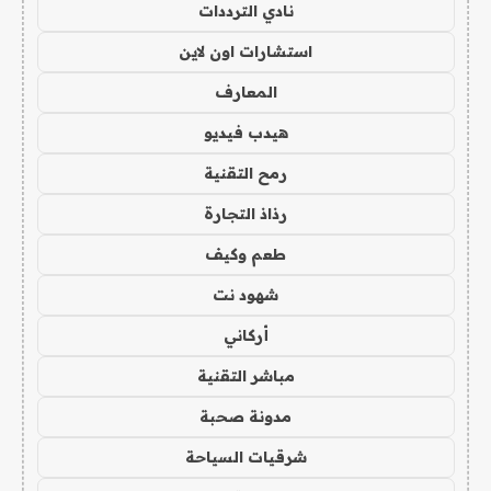
نادي الترددات
استشارات اون لاين
المعارف
هيدب فيديو
رمح التقنية
رذاذ التجارة
طعم وكيف
شهود نت
أركاني
مباشر التقنية
مدونة صحبة
شرقيات السياحة