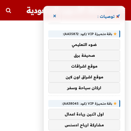
مجلة الأسهم السعودية
×
توصيات :
باقة متميزة VIP (كود: AA35872):
ضوء التعليمي
صحيفة برق
موقع اشراقات
موقع اشراق اون لاين
اركان سياحة وسفر
باقة متميزة VIP (كود: AA38045):
اول اثنين ريادة اعمال
مشاركة ارباح ادسنس