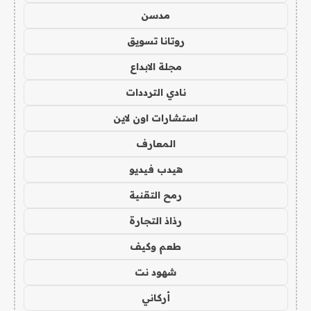
مدسن
روتانا تسويق
مجلة الابداع
نادي الترددات
استشارات اون لاين
المعارف
هيدب فيديو
رمح التقنية
رذاذ التجارة
طعم وكيف
شهود نت
أركاني