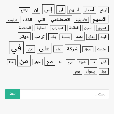
إلى
أن
إن
أسهم
أسعار
أرباح
ارتفاع
الأسهم
الاصطناعي
التي
الذكاء
الأمريكية
الرئيس
الفائدة
المالية
المتحدة
السوق
الصين
الفيدرالي
بعد
دولار
ترامب
بنك
الهند
بنسبة
بشأن
في
على
شركة
عن
عام
ستريت
سوق
من
مع
قبل
ما
مليار
قد
لشركة
للربع
هذا
يقول
يوم
وول