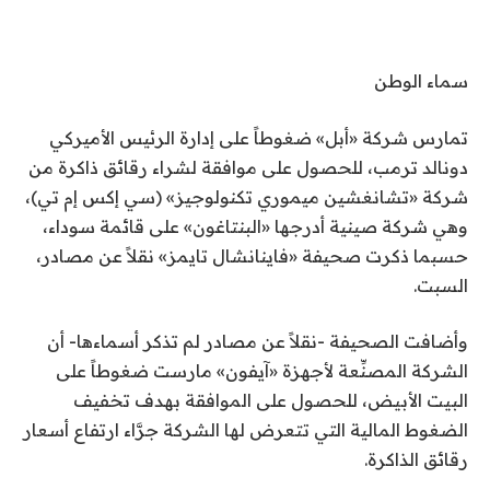
سماء الوطن
تمارس شركة «أبل» ضغوطاً على إدارة الرئيس الأميركي
دونالد ترمب، للحصول على موافقة لشراء رقائق ذاكرة من
شركة «تشانغشين ميموري تكنولوجيز» (سي إكس إم تي)،
وهي شركة صينية أدرجها «البنتاغون» على قائمة سوداء،
حسبما ذكرت صحيفة «فاينانشال تايمز» نقلاً عن مصادر،
السبت.
وأضافت الصحيفة -نقلاً عن مصادر لم تذكر أسماءها- أن
الشركة المصنِّعة لأجهزة «آيفون» مارست ضغوطاً على
البيت الأبيض، للحصول على الموافقة بهدف تخفيف
الضغوط المالية التي تتعرض لها الشركة جرَّاء ارتفاع أسعار
رقائق الذاكرة.