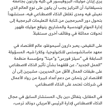
يرى إيثان موليك، البروفيسور في كلية وارتون بجامعة
بنسيلفانيا، أن التركيز يجب أن يكون على نوع العالم الذي
نعيش فيه ومدى تغلغل الذكاء الاصطناعي فيه، مستشهداً
بتحول دور المبرمجين من كتابة التعليمات البرمجية إلى
إدارة المهام الهندسية والمشاريع. يتوقع موليك ظهور
تحولات مماثلة في وظائف أخرى مستقبلاً.
على النقيض، يعبر دارون أسيموغلو، عالم الاقتصاد في
معهد ماساتشوستس للتكنولوجيا، وكلارا شيه، المسؤولة
السابقة في “سيلز فورس” و”ميتا” ومؤسسة منظمة
“العمل الجديد”، عن قلقهما بشأن تأثير الذكاء الاصطناعي
على طبقات العمال الأقل من المديرين، مشيرين إلى أن
الاقتصاد لن يتمكن من دعم أعداد كبيرة من رواد الأعمال
في شركات تعتمد على الذكاء الاصطناعي.
في المقابل، يتفائل دين بال، المستشار السابق في مجال
الذكاء الاصطناعي لإدارة الرئيس الأمريكي دونالد ترمب،