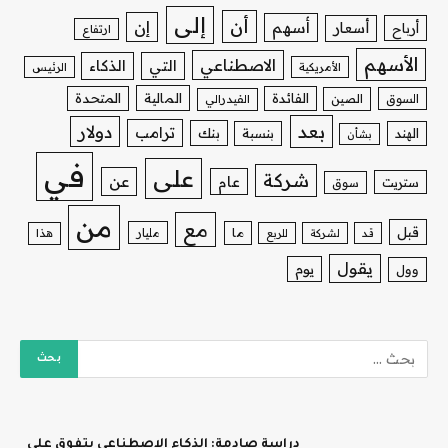
إلى
أن
إن
أسهم
أسعار
أرباح
ارتفاع
الأسهم
الاصطناعي
التي
الذكاء
الأمريكية
الرئيس
الفائدة
المالية
المتحدة
السوق
الصين
الفيدرالي
بعد
دولار
ترامب
بنك
الهند
بنسبة
بشأن
في
على
شركة
عن
عام
ستريت
سوق
من
مع
قبل
ما
مليار
قد
لشركة
للربع
هذا
يقول
يوم
وول
دراسة صادمة: الذكاء الاصطناعي يتفوق على