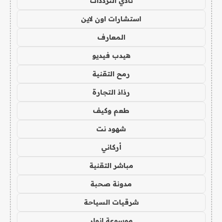
نادي الترددات
استشارات اون لاين
المعارف
هيدب فيديو
رمح التقنية
رذاذ التجارة
طعم وكيف
شهود نت
أركاني
مباشر التقنية
مدونة صحبة
شرقيات السياحة
موسوعة انوار