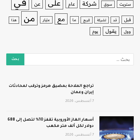
في
على
شركة
عن
عام
ستريت
سوق
من
مع
قبل
ما
مليار
قد
لشركة
للربع
هذا
يقول
يوم
وول
تراجع الملاحة بمضيق هرمز وترقب لمحادثات
إيران وعمان
7 أغسطس، 2026
أسعار الغاز الأوروبية تقفز 10% لتصل إلى 688
دولار لكل ألف متر مكعب
7 أغسطس، 2026