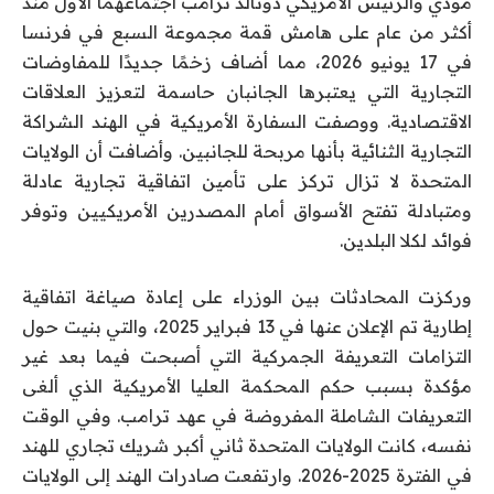
مودي والرئيس الأمريكي دونالد ترامب اجتماعهما الأول منذ
أكثر من عام على هامش قمة مجموعة السبع في فرنسا
في 17 يونيو 2026، مما أضاف زخمًا جديدًا للمفاوضات
التجارية التي يعتبرها الجانبان حاسمة لتعزيز العلاقات
الاقتصادية. ووصفت السفارة الأمريكية في الهند الشراكة
التجارية الثنائية بأنها مربحة للجانبين. وأضافت أن الولايات
المتحدة لا تزال تركز على تأمين اتفاقية تجارية عادلة
ومتبادلة تفتح الأسواق أمام المصدرين الأمريكيين وتوفر
فوائد لكلا البلدين.
وركزت المحادثات بين الوزراء على إعادة صياغة اتفاقية
إطارية تم الإعلان عنها في 13 فبراير 2025، والتي بنيت حول
التزامات التعريفة الجمركية التي أصبحت فيما بعد غير
مؤكدة بسبب حكم المحكمة العليا الأمريكية الذي ألغى
التعريفات الشاملة المفروضة في عهد ترامب. وفي الوقت
نفسه، كانت الولايات المتحدة ثاني أكبر شريك تجاري للهند
في الفترة 2025-2026. وارتفعت صادرات الهند إلى الولايات