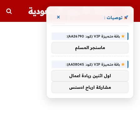
مجلة الأسهم السعودية
×
توصيات :
باقة متميزة VIP (كود: AA26790):
ماسنجر المسلم
باقة متميزة VIP (كود: AA38045):
اول اثنين ريادة اعمال
مشاركة ارباح ادسنس