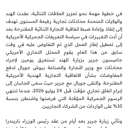
في خطوة مهمة نحو تعزيز العلاقات الثنائية، عقدت الهند
والولايات المتحدة محادثات تجارية رفيعة المستوى تهدف
إلى إنقاذ وإعادة ضبط اتفاقية التجارة الثنائية المقترحة بعد
أن أدت التغييرات في سياسة التعريفات الجمركية الأمريكية
إلى تعطيل إطار العمل الذي تم التفاوض عليه في وقت
سابق من هذا العام. يقوم الممثل التجاري الأمريكي
جاميسون جرير بزيارة للهند تستغرق يومين لإجراء
محادثات مع وزير التجارة والصناعة بيوش جويال لدفع
المفاوضات بشأن الاتفاقية التجارية الهندية الأمريكية
المقترحة. والتقى جويال مع جرير حيث سعى الجانبان إلى
إبرام اتفاق تجاري مؤقت قبل 24 يوليو 2026، عندما تنتهي
الرسوم الجمركية المؤقتة التي فرضتها واشنطن بنسبة
10% على الواردات من الشركاء التجاريين.
وتأتي زيارة جرير بعد أيام من عقد رئيس الوزراء ناريندرا