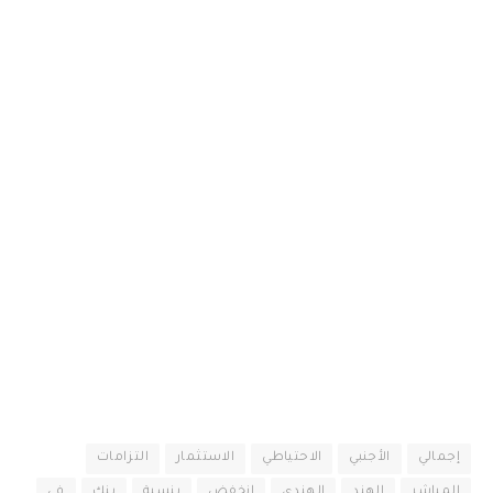
إجمالي
الأجنبي
الاحتياطي
الاستثمار
التزامات
المباشر
الهند
الهندي
انخفض
بنسبة
بنك
في