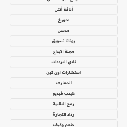
أناقة أنثى
متورخ
مدسن
روتانا تسويق
مجلة الابداع
نادي الترددات
استشارات اون لاين
المعارف
هيدب فيديو
رمح التقنية
رذاذ التجارة
طعم وكيف