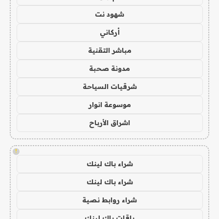
شهود نت
أركاني
مباشر التقنية
مدونة صحبة
شرقيات السياحة
موسوعة انوار
اشراق الأرباح
!
شراء باك لينك
شراء باك لينك
شراء روابط نصية
باقات باك لينك