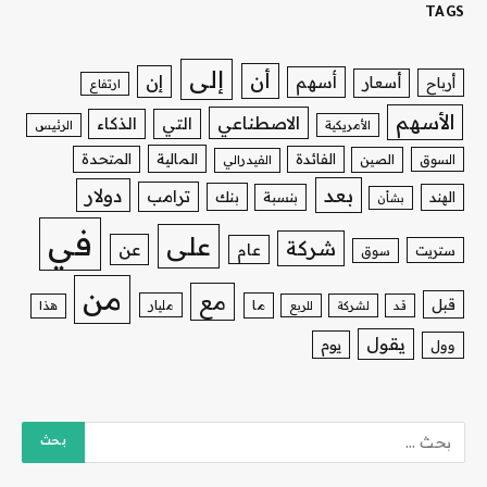
TAGS
إلى
أن
إن
أسهم
أسعار
أرباح
ارتفاع
الأسهم
الاصطناعي
التي
الذكاء
الأمريكية
الرئيس
الفائدة
المالية
المتحدة
السوق
الصين
الفيدرالي
بعد
دولار
ترامب
بنك
الهند
بنسبة
بشأن
في
على
شركة
عن
عام
ستريت
سوق
من
مع
قبل
ما
مليار
قد
لشركة
للربع
هذا
يقول
يوم
وول