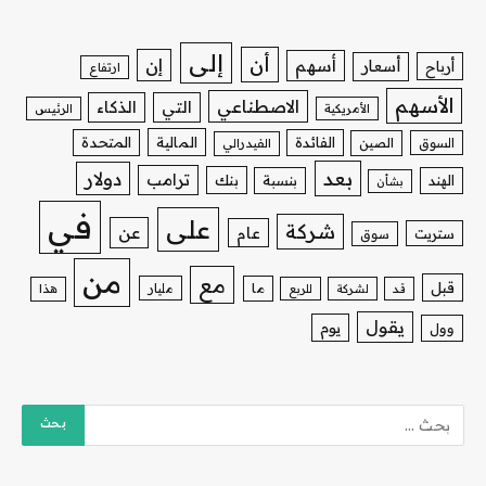
إلى
أن
إن
أسهم
أسعار
أرباح
ارتفاع
الأسهم
الاصطناعي
التي
الذكاء
الأمريكية
الرئيس
الفائدة
المالية
المتحدة
السوق
الصين
الفيدرالي
بعد
دولار
ترامب
بنك
الهند
بنسبة
بشأن
في
على
شركة
عن
عام
ستريت
سوق
من
مع
قبل
ما
مليار
قد
لشركة
للربع
هذا
يقول
يوم
وول