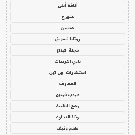
أناقة أنثى
متورخ
مدسن
روتانا تسويق
مجلة الابداع
نادي الترددات
استشارات اون لاين
المعارف
هيدب فيديو
رمح التقنية
رذاذ التجارة
طعم وكيف