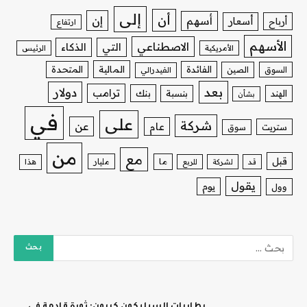
إلى
أن
إن
أسهم
أسعار
أرباح
ارتفاع
الأسهم
الاصطناعي
التي
الذكاء
الأمريكية
الرئيس
الفائدة
المالية
المتحدة
السوق
الصين
الفيدرالي
بعد
دولار
ترامب
بنك
الهند
بنسبة
بشأن
في
على
شركة
عن
عام
ستريت
سوق
من
مع
قبل
ما
مليار
قد
لشركة
للربع
هذا
يقول
يوم
وول