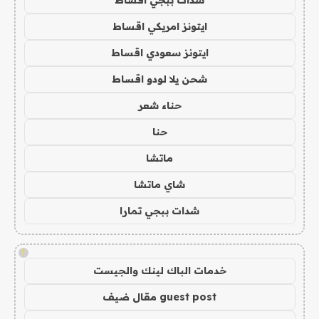
ايتونز امريكي اقساط
ايتونز سعودي اقساط
شحن يلا لودو اقساط
حناء شعر
حنا
ماتشا
شاي ماتشا
شدات ببجي تمارا
!
خدمات الباك لينك والجيست
guest post مقال ضيف