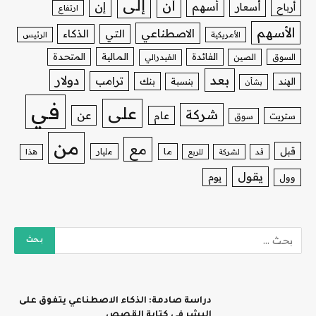
إلى
أن
إن
أسهم
أسعار
أرباح
ارتفاع
الأسهم
الاصطناعي
التي
الذكاء
الأمريكية
الرئيس
الفائدة
المالية
المتحدة
السوق
الصين
الفيدرالي
بعد
دولار
ترامب
بنك
الهند
بنسبة
بشأن
في
على
شركة
عن
عام
ستريت
سوق
من
مع
قبل
ما
مليار
قد
لشركة
للربع
هذا
يقول
يوم
وول
دراسة صادمة: الذكاء الاصطناعي يتفوق على
البشر في كتابة القصص