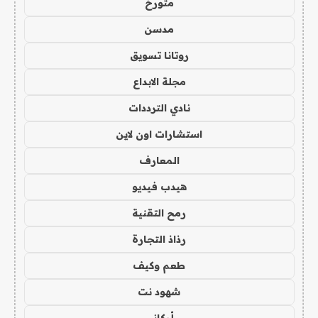
متورخ
مدسن
روتانا تسويق
مجلة الابداع
نادي الترددات
استشارات اون لاين
المعارف
هيدب فيديو
رمح التقنية
رذاذ التجارة
طعم وكيف
شهود نت
أركاني