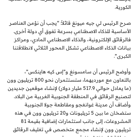
الكورية.
صرح الرئيس لي جيه ميونغ قائلاً: “يجب أن نؤمن العناصر
الأساسية للذكاء الاصطناعي بسرعة تفوق أي دولة أخرى.
فالرقائق الإلكترونية، والذكاء الاصطناعي المادي، ومراكز
بيانات الذكاء الاصطناعي تشكل المحور الثلاثي لانطلاقتنا
الكبرى”.
وأوضح الرئيس أن سامسونغ و”إس كيه هاينكس”،
بالتعاون مع مورديهما، ستستثمران نحو 800 تريليون وون
(ما يعادل حوالي 517.9 مليار دولار) لإنشاء موقعين جديدين
لتصنيع الرقائق في المنطقة الجنوبية الغربية من البلاد.
وأضاف أن مدينة غوانغجو ومقاطعة جولا الجنوبية
ستضخان ما بين 5 تريليونات و20 تريليون وون في هذه
المشروعات، إلى جانب استثمارات إضافية بقيمة 81
تريليون وون لإنشاء مجمع متخصص في تغليف الرقائق