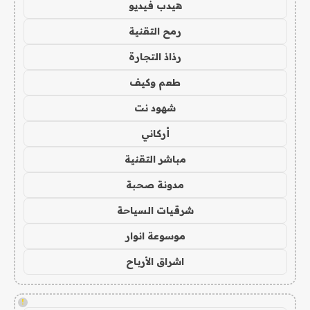
هيدب فيديو
رمح التقنية
رذاذ التجارة
طعم وكيف
شهود نت
أركاني
مباشر التقنية
مدونة صحبة
شرقيات السياحة
موسوعة انوار
اشراق الأرباح
!