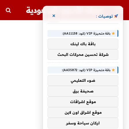
مجلة الأسهم السعودية
×
توصيات :
باقة متميزة VIP (كود: AA11138):
باقة باك لينك
شركة تحسين محركات البحث
باقة متميزة VIP (كود: AA35872):
ضوء التعليمي
صحيفة برق
موقع اشراقات
موقع اشراق اون لاين
اركان سياحة وسفر