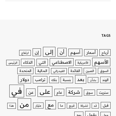
TAGS
إلى
أن
إن
أسهم
أسعار
أرباح
ارتفاع
الأسهم
الاصطناعي
التي
الذكاء
الأمريكية
الرئيس
الفائدة
المالية
المتحدة
السوق
الصين
الفيدرالي
بعد
دولار
ترامب
بنك
الهند
بنسبة
بشأن
في
على
شركة
عن
عام
ستريت
سوق
من
مع
قبل
ما
مليار
قد
لشركة
للربع
هذا
يقول
يوم
وول