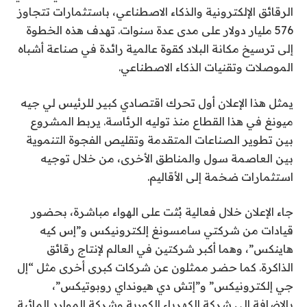
الرقائق الإلكترونية والذكاء الاصطناعي، باستثمارات تتجاوز
576 مليار دولار على مدى عدة سنوات. تهدف هذه الخطوة
إلى ترسيخ مكانة البلاد كقوة عالمية رائدة في صناعة أشباه
الموصلات وتقنيات الذكاء الاصطناعي.
يمثل هذا الإعلان أول تحرك اقتصادي كبير للرئيس لي جيه
ميونغ في هذا القطاع منذ توليه الرئاسة. يربط المشروع
بين تطوير الصناعات المتقدمة وتقليص الفجوة التنموية
بين العاصمة سول والمناطق الأخرى، من خلال توجيه
استثمارات ضخمة إلى الأقاليم.
جاء الإعلان خلال فعالية بُثت على الهواء مباشرة، بحضور
قيادات من شركتي سامسونغ إلكترونيكس و”إس كيه
هاينكس”، وهما أكبر شركتين في العالم لإنتاج رقائق
الذاكرة. كما حضر ممثلون عن شركات كبرى أخرى مثل “إل
جي إلكترونيكس” و”إتش دي هيونداي روبوتيكس”،
بالإضافة إلى شركة الكهرباء الكورية وشركة الموارد المائية