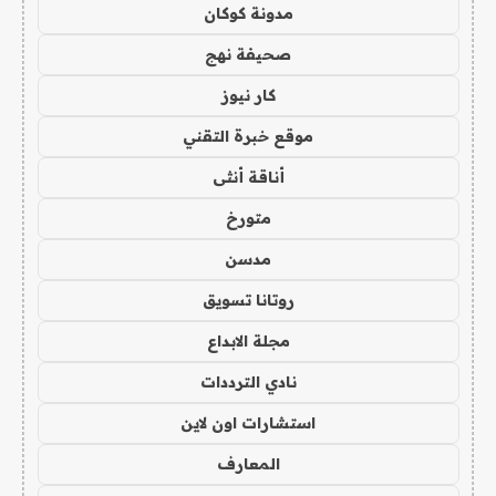
مدونة كوكان
صحيفة نهج
كار نيوز
موقع خبرة التقني
أناقة أنثى
متورخ
مدسن
روتانا تسويق
مجلة الابداع
نادي الترددات
استشارات اون لاين
المعارف