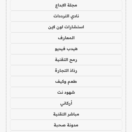
مجلة الابداع
نادي الترددات
استشارات اون لاين
المعارف
هيدب فيديو
رمح التقنية
رذاذ التجارة
طعم وكيف
شهود نت
أركاني
مباشر التقنية
مدونة صحبة