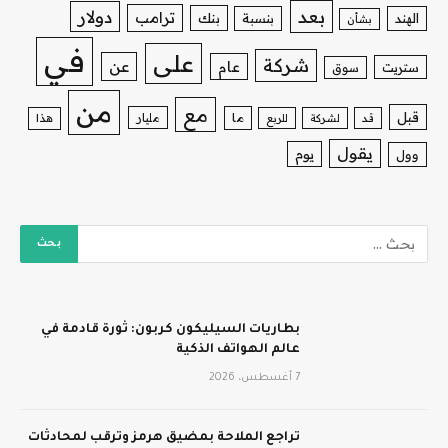
بعد
دولار
ترامب
بنك
الهند
بنسبة
بشأن
في
على
شركة
عن
عام
ستريت
سوق
من
مع
قبل
ما
مليار
قد
لشركة
للربع
هذا
يقول
يوم
وول
بطاريات السيليكون كربون: ثورة قادمة في
عالم الهواتف الذكية
7 أغسطس، 2026
تراجع الملاحة بمضيق هرمز وترقب لمحادثات