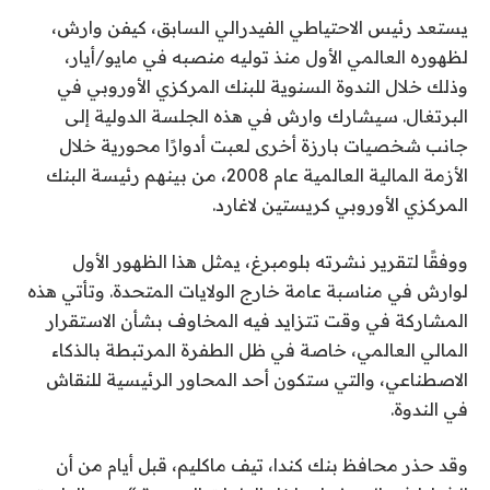
يستعد رئيس الاحتياطي الفيدرالي السابق، كيفن وارش،
لظهوره العالمي الأول منذ توليه منصبه في مايو/أيار،
وذلك خلال الندوة السنوية للبنك المركزي الأوروبي في
البرتغال. سيشارك وارش في هذه الجلسة الدولية إلى
جانب شخصيات بارزة أخرى لعبت أدوارًا محورية خلال
الأزمة المالية العالمية عام 2008، من بينهم رئيسة البنك
المركزي الأوروبي كريستين لاغارد.
ووفقًا لتقرير نشرته بلومبرغ، يمثل هذا الظهور الأول
لوارش في مناسبة عامة خارج الولايات المتحدة. وتأتي هذه
المشاركة في وقت تتزايد فيه المخاوف بشأن الاستقرار
المالي العالمي، خاصة في ظل الطفرة المرتبطة بالذكاء
الاصطناعي، والتي ستكون أحد المحاور الرئيسية للنقاش
في الندوة.
وقد حذر محافظ بنك كندا، تيف ماكليم، قبل أيام من أن