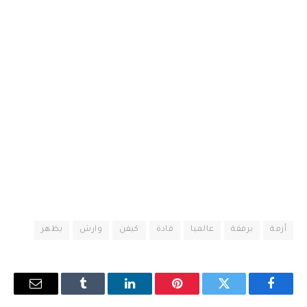
أزمة
برفقة
عالميا
قادة
كيفن
وارش
يظهر
فيسبوك
تويتر
بينتيريست
لينكدإن
Tumblr
البريد