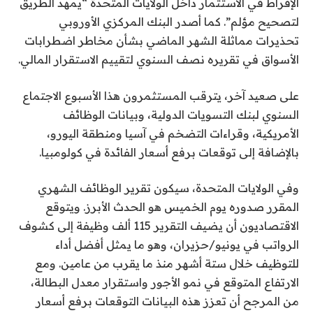
الإفراط في الاستثمار داخل الولايات المتحدة “يمهد الطريق
لتصحيح مؤلم”. كما أصدر البنك المركزي الأوروبي
تحذيرات مماثلة الشهر الماضي بشأن مخاطر اضطرابات
الأسواق في تقريره نصف السنوي لتقييم الاستقرار المالي.
على صعيد آخر، يترقب المستثمرون هذا الأسبوع الاجتماع
السنوي لبنك التسويات الدولية، وبيانات الوظائف
الأمريكية، وقراءات التضخم في آسيا ومنطقة اليورو،
بالإضافة إلى توقعات برفع أسعار الفائدة في كولومبيا.
وفي الولايات المتحدة، سيكون تقرير الوظائف الشهري
المقرر صدوره يوم الخميس هو الحدث الأبرز. ويتوقع
الاقتصاديون أن يضيف التقرير 115 ألف وظيفة إلى كشوف
الرواتب في يونيو/حزيران، وهو ما يمثل أفضل أداء
للتوظيف خلال ستة أشهر منذ ما يقرب من عامين. ومع
الارتفاع المتوقع في نمو الأجور واستقرار معدل البطالة،
من المرجح أن تعزز هذه البيانات التوقعات برفع أسعار