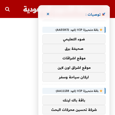
مجلة الأسهم السعودية
×
توصيات :
باقة متميزة VIP (كود: AA35872):
ضوء التعليمي
صحيفة برق
موقع اشراقات
موقع اشراق اون لاين
اركان سياحة وسفر
باقة متميزة VIP (كود: AA11138):
باقة باك لينك
شركة تحسين محركات البحث