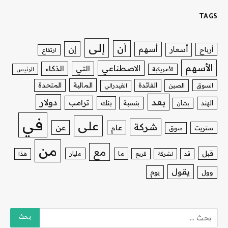
TAGS
إلى
أن
إن
أسهم
أسعار
أرباح
ارتفاع
الأسهم
الاصطناعي
التي
الذكاء
الأمريكية
الرئيس
الفائدة
المالية
المتحدة
السوق
الصين
الفيدرالي
بعد
دولار
ترامب
بنك
الهند
بنسبة
بشأن
في
على
شركة
عن
عام
ستريت
سوق
من
مع
قبل
ما
مليار
قد
لشركة
للربع
هذا
يقول
يوم
وول