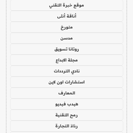
موقع خبرة التقني
أناقة أنثى
متورخ
مدسن
روتانا تسويق
مجلة الابداع
نادي الترددات
استشارات اون لاين
المعارف
هيدب فيديو
رمح التقنية
رذاذ التجارة