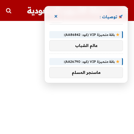
مجلة الأسهم السعودية
×
توصيات :
باقة متميزة VIP (كود: AA86842):
عالم الشباب
باقة متميزة VIP (كود: AA26790):
ماسنجر المسلم