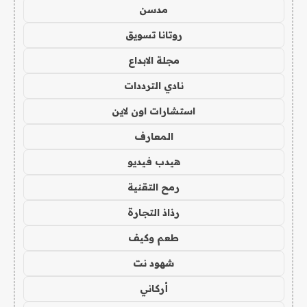
مدسن
روتانا تسويق
مجلة الابداع
نادي الترددات
استشارات اون لاين
المعارف
هيدب فيديو
رمح التقنية
رذاذ التجارة
طعم وكيف
شهود نت
أركاني