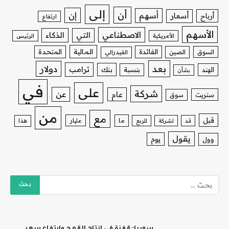
إلى
أن
إن
أسهم
أسعار
أرباح
ارتفاع
الأسهم
الاصطناعي
التي
الذكاء
الأمريكية
الرئيس
الفائدة
المالية
المتحدة
السوق
الصين
الفيدرالي
بعد
دولار
ترامب
بنك
الهند
بنسبة
بشأن
في
على
شركة
عن
عام
ستريت
سوق
من
مع
قبل
ما
مليار
قد
لشركة
للربع
هذا
يقول
يوم
وول