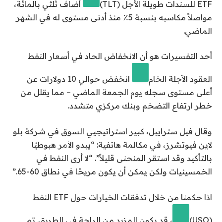
ETF للسندات طويلة الأجل
(TLT)
أضاف ثلثي بالمائة،
مواصلاً مكاسبه بنسبة 5٪ منذ أدنى مستوى له في الشهر
الماضي.
أحد التفسيرات هو أن الانخفاض الحاد في أسعار النفط
العقود الآجلة الخام
انخفض حوالي 10 دولارات عن
أعلى مستوى سجله يوم الجمعة الماضي – مما يقلل من
خطر ارتفاع التضخم وبنك مركزي متشدد.
وقال فيل سترايبل، كبير استراتيجيي السوق في شركة بلو
لاين فيوتشرز، في مكالمة هاتفية: “يبدو الأمر هبوطيًا
بالتأكيد وقد استقر المنحنى قليلاً”. “لا أرى النفط في
الخمسينيات ولكن يمكن أن يكون مريحًا في نطاق 60-65.”
اذا حكمنا من خلال تدفقات الخيارات حول ETF النفط
(USO)
، قد يكون المزيد من الراحة في الطريق. تم