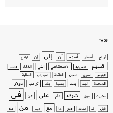
TAGS
إلى
أن
إن
أسهم
أسعار
أرباح
ارتفاع
الأسهم
الاصطناعي
التي
الذكاء
الأمريكية
الذهب
الفائدة
المالية
السوق
الصين
الرئيس
الفيدرالي
بعد
دولار
ترامب
بنك
المتحدة
الهند
بنسبة
في
على
شركة
عن
عام
ستريت
سوق
من
مع
قبل
ما
مليار
قد
لشركة
للربع
هذا