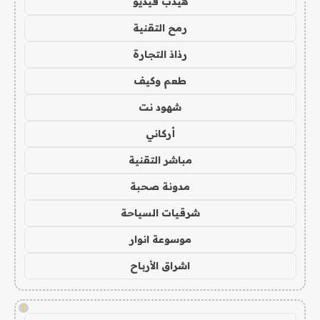
هيدب فيديو
رمح التقنية
رذاذ التجارة
طعم وكيف
شهود نت
أركاني
مباشر التقنية
مدونة صحبة
شرقيات السياحة
موسوعة انوار
اشراق الأرباح
!