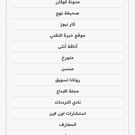
مدونة كوكان
صحيفة نهج
كار نيوز
موقع خبرة التقني
أناقة أنثى
متورخ
مدسن
روتانا تسويق
مجلة الابداع
نادي الترددات
استشارات اون لاين
المعارف