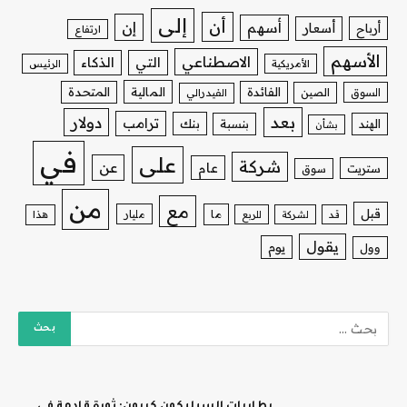
إلى
أن
إن
أسهم
أسعار
أرباح
ارتفاع
الأسهم
الاصطناعي
التي
الذكاء
الأمريكية
الرئيس
الفائدة
المالية
المتحدة
السوق
الصين
الفيدرالي
بعد
دولار
ترامب
بنك
الهند
بنسبة
بشأن
في
على
شركة
عن
عام
ستريت
سوق
من
مع
قبل
ما
مليار
قد
لشركة
للربع
هذا
يقول
يوم
وول