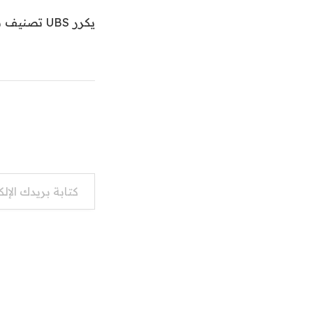
يكرر UBS تصنيف سهم NextEra Energy مشيرًا إلى الثقة في التنفيذ
كتابة بريدك الإلكتروني...