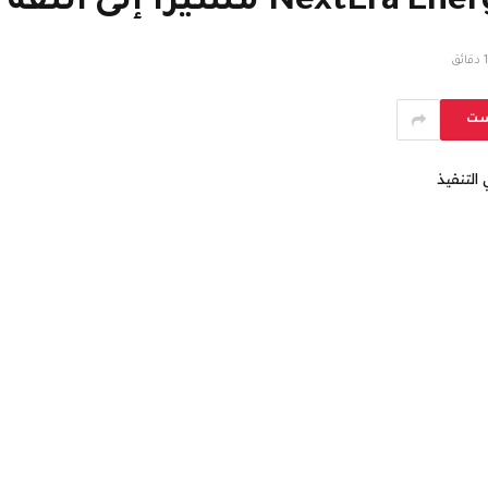
1 دقائق
ست