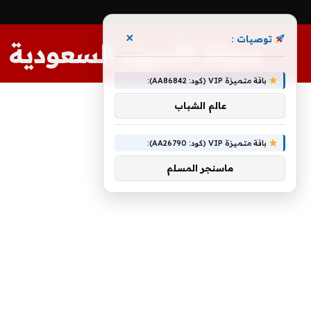
×
توصيات :
مجلة الأسهم السعودية
باقة متميزة VIP (كود: AA86842):
عالم الشباب
باقة متميزة VIP (كود: AA26790):
ماسنجر المسلم