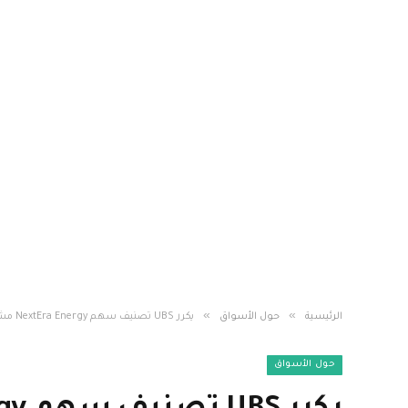
»
»
الرئيسية
حول الأسواق
يكرر UBS تصنيف سهم NextEra Energy مشيرًا إلى الثقة في التنفيذ
حول الأسواق