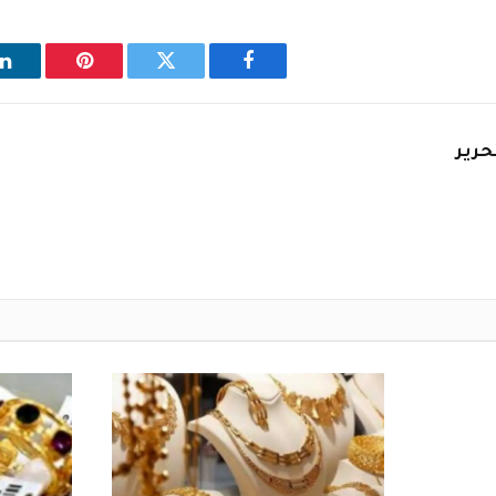
فيسبوك
تويتر
بينتيريست
ل
حرير