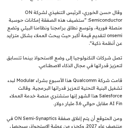
وقال حسن الخوري، الرئيس التنفيذي لشركة ON
Semiconductor: “ستضيف هذه الصفقة إمكانات حوسبة
متصلة فورية، وتوسع نطاق برامجنا ونظامنا البيئي وتضع
onsemi لتقديم قيمة أكبر حيث يبحث العملاء بشكل متزايد
عن أنظمة ذكية”.
تصل شركات التكنولوجيا إلى وضع الاستحواذ بينما تتسابق
لتعزيز قدراتها في مجال الذكاء الاصطناعي.
قامت شركة Qualcomm هذا الأسبوع بشراء Modular لبدء
تشغيل البنية التحتية لتعزيز قدراتها البرمجية. وقالت
Salesforce هذا الشهر إنها ستشتري منصة خدمة العملاء
AI Fin مقابل حوالي 3.6 مليار دولار.
ومن المتوقع أن يتم إغلاق صفقة ON Semi-Synaptics في
منتصف عام 2027. وكجزء من عملية الاستحواذ، سيحصل