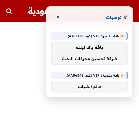
مجلة الأسهم السعودية
×
توصيات :
باقة متميزة VIP (كود: AA11138):
باقة باك لينك
شركة تحسين محركات البحث
باقة متميزة VIP (كود: AA86842):
عالم الشباب