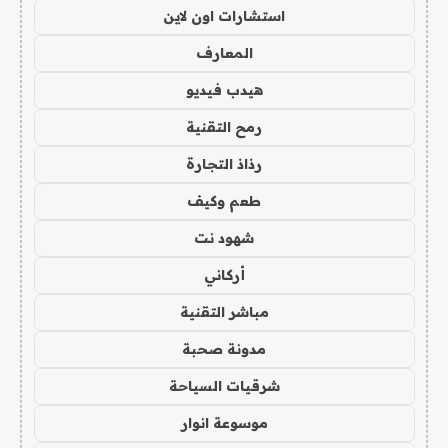
استشارات اون لاين
المعارف
هيدب فيديو
رمح التقنية
رذاذ التجارة
طعم وكيف
شهود نت
أركاني
مباشر التقنية
مدونة صحبة
شرقيات السياحة
موسوعة انوار