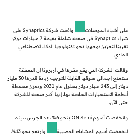
على أشباه الموصلات
وافقت شركة Synaptics على
شراء Synaptics في صفقة شاملة بقيمة 7 مليارات دولار
تقريبًا لتعزيز توجهها نحو تكنولوجيا الذكاء الاصطناعي
المادي.
وقالت الشركة التي يقع مقرها في أريزونا إن الصفقة
ستمنح إجمالي سوقها القابلة للتوجيه زيادة قدرها 30 مليار
دولار إلى 243 مليار دولار بحلول عام 2030 وتعزز محفظة
أنظمة الاستخبارات الخاصة بها. إنها أكبر صفقة للشركة
حتى الآن.
وانخفضت أسهم ON Semi بنحو 6% بعد الجرس، بينما
انخفضت أسهم
المشابك العصبية
وارتفع نحو 13%.