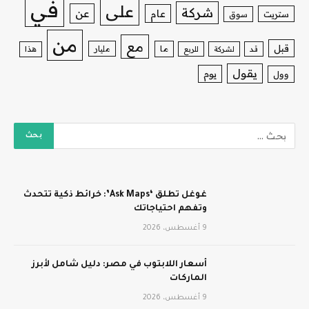
في
على
شركة
عن
عام
ستريت
سوق
من
مع
قبل
ما
مليار
قد
لشركة
للربع
هذا
يقول
يوم
وول
غوغل تطلق ‘Ask Maps’: خرائط ذكية تتحدث
وتفهم احتياجاتك
9 أغسطس، 2026
أسعار اللابتوب في مصر: دليل شامل لأبرز
الماركات
9 أغسطس، 2026