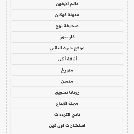
عالم الايفون
مدونة كوكان
صحيفة نهج
كار نيوز
موقع خبرة التقني
أناقة أنثى
متورخ
مدسن
روتانا تسويق
مجلة الابداع
نادي الترددات
استشارات اون لاين