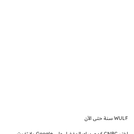
WULF سنة حتى الآن
اختر CNBC كمصدرك المفضل على Google ولا تفوت