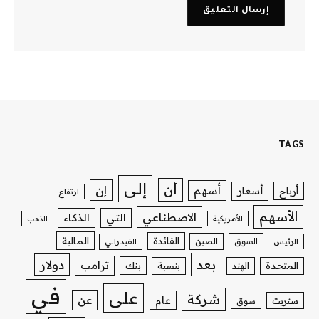
TAGS
إلى
أن
إن
أسهم
أسعار
أرباح
ارتفاع
الأسهم
الاصطناعي
التي
الذكاء
الأمريكية
الذهب
الفائدة
المالية
السوق
الصين
الرئيس
الفيدرالي
بعد
دولار
ترامب
بنك
المتحدة
الهند
بنسبة
في
على
شركة
عن
عام
ستريت
سوق