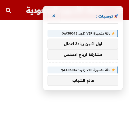
مجلة الأسهم السعودية
×
توصيات :
باقة متميزة VIP (كود: AA38045):
اول اثنين ريادة اعمال
مشاركة ارباح ادسنس
باقة متميزة VIP (كود: AA86842):
عالم الشباب