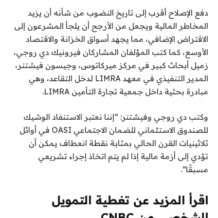
دفع الإصلاح أقرب إلى تاريخ النضوب
من شأنه أن يزيد
المخاطر المالية ويجعل من الأرجح أن يلجأ المشرعون إلى
الاقتراض الإضافي، مما يجهد أسواق الخزانة والاقتصاد
الأوسع، كما كتب المؤلفان المشاركان فيرونيك دي روجي،
زميل أبحاث كبير في مركز ميركاتوس، وجيسون فيشتنر،
المدير التنفيذي في معهد LIMRA لدخل التقاعد، وهي
مبادرة بحثية داخل جمعية تجارة التأمين LIMRA.
وكتب دي روجي وفيشتنر: “إننا نعتبر الاستنفاد الوشيك
للصندوق الاستئماني للضمان الاجتماعي OASI في أوائل
ثلاثينيات القرن الحالي بمثابة نقطة انعطاف يمكن أن
تؤدي إلى أزمة مالية إذا لم يتم اتخاذ إجراء تشريعي
مسبقًا”.
اقرأ المزيد عن تغطية التمويل
الشخصي من CNBC