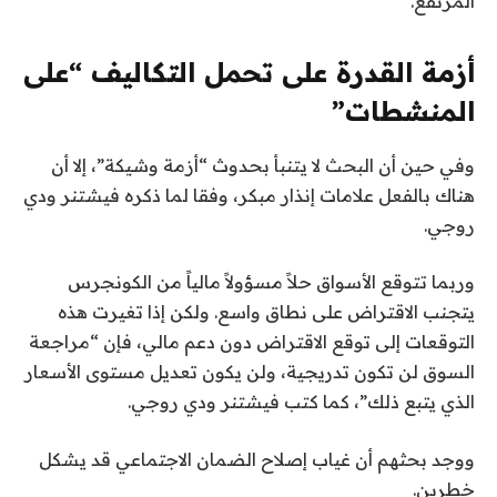
المرتفع.
أزمة القدرة على تحمل التكاليف “على
المنشطات”
وفي حين أن البحث لا يتنبأ بحدوث “أزمة وشيكة”، إلا أن
هناك بالفعل علامات إنذار مبكر، وفقا لما ذكره فيشتنر ودي
روجي.
وربما تتوقع الأسواق حلاً مسؤولاً مالياً من الكونجرس
يتجنب الاقتراض على نطاق واسع. ولكن إذا تغيرت هذه
التوقعات إلى توقع الاقتراض دون دعم مالي، فإن “مراجعة
السوق لن تكون تدريجية، ولن يكون تعديل مستوى الأسعار
الذي يتبع ذلك”، كما كتب فيشتنر ودي روجي.
ووجد بحثهم أن غياب إصلاح الضمان الاجتماعي قد يشكل
خطرين.