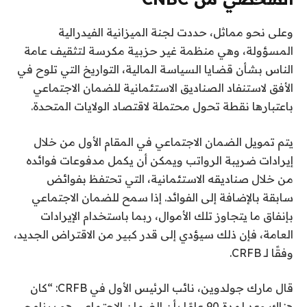
وعلى نحو مماثل، حددت لجنة الميزانية الفيدرالية
المسؤولة، وهي منظمة غير حزبية مكرسة لتثقيف عامة
الناس بشأن قضايا السياسة المالية، التواريخ التي تلوح في
الأفق لاستنفاد الصناديق الاستئمانية للضمان الاجتماعي
باعتبارها نقطة تحول محتملة لاقتصاد الولايات المتحدة.
يتم تمويل الضمان الاجتماعي في المقام الأول من خلال
إيرادات ضريبة الرواتب ويمكن أن يكمل مدفوعات فوائده
من خلال صناديقه الاستئمانية، التي تحتفظ بفوائض
سابقة بالإضافة إلى الفوائد. إذا سمح للضمان الاجتماعي
بإنفاق ما يتجاوز تلك الأموال، ربما باستخدام الإيرادات
العامة، فإن ذلك سيؤدي إلى قدر كبير من الاقتراض الجديد،
وفقًا لـ CRFB.
قال مارك جولدوين، نائب الرئيس الأول في CRFB: “كان
هناك وعد لمدة 90 عامًا بأن الضمان الاجتماعي هو برنامج