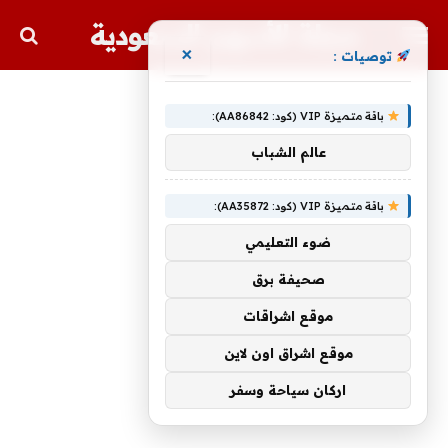
مجلة الأسهم السعودية
×
توصيات :
باقة متميزة VIP (كود: AA86842):
عالم الشباب
باقة متميزة VIP (كود: AA35872):
ضوء التعليمي
صحيفة برق
موقع اشراقات
موقع اشراق اون لاين
اركان سياحة وسفر