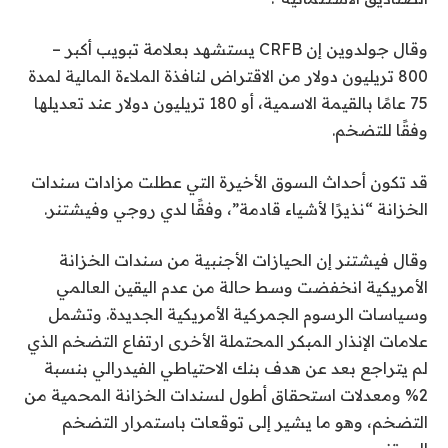
وقال جولدوين إن CRFB يستشهد بعلامة تبويب أكبر –
800 تريليون دولار من الاقتراض لنافذة الملاءة المالية لمدة
75 عامًا بالقيمة الاسمية، أو 180 تريليون دولار عند تعديلها
وفقًا للتضخم.
قد تكون أحداث السوق الأخيرة التي عطلت مزادات سندات
الخزانة “نذيرًا لأشياء قادمة”، وفقًا لدي روجي وفيشتنر.
وقال فيشتنر إن الحيازات الأجنبية من سندات الخزانة
الأمريكية انخفضت وسط حالة من عدم اليقين العالمي
وسياسات الرسوم الجمركية الأمريكية الجديدة. وتشمل
علامات الإنذار المبكر المحتملة الأخرى ارتفاع التضخم الذي
لم يتراجع بعد عن هدف بنك الاحتياطي الفيدرالي بنسبة
2% ومعدلات استحقاق أطول لسندات الخزانة المحمية من
التضخم، وهو ما يشير إلى توقعات باستمرار التضخم