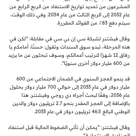
المشرعون من تمديد تواريخ الاستنفاد من الربع الرابع من
عام 2032 إلى الربع الثالث من عام 2034. وفي ذلك الوقت،
سيتم دفع 83٪ من الفوائد المقررة.
وقال فيشتنر لشبكة سي إن بي سي في مقابلة: “لكن في
هذه المرحلة، تبدو سوق السندات وتقول: حسنًا، أمامكم يا
رفاق 12 شهرًا لترتيب أعمالكم، وسوف تبحثون عن ما يزيد
عن 600 مليار دولار أخرى سنويًا”.
قد ينمو العجز السنوي في الضمان الاجتماعي من 600
مليار دولار في عام 2033 إلى حوالي 700 مليار دولار بحلول
عام 2036، وفقًا لبحث أجراه دي روجي وفيشتنر. هذا
بالإضافة إلى العجز المقدر بنحو 2.7 تريليون دولار والدين
الوطني البالغ 46.5 تريليون دولار في عام 2033.
وقال فيشتنر: “يمكن أن تأتي الضغوط المالية قبل استنفاد
الصناديق الاستئمانية”.