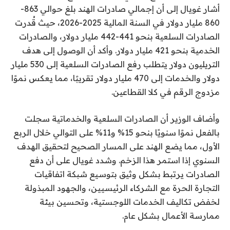
أشار غويال إلى أن إجمالي صادرات الهند بلغ حوالي 863-
860 مليار دولار في السنة المالية 2025-2026، حيث قُدرت
الصادرات السلعية بنحو 441-442 مليار دولار، والصادرات
الخدمية بنحو 421 مليار دولار. وأكد أن الوصول إلى هدف
التريليون دولار يتطلب رفع الصادرات السلعية إلى 530 مليار
دولار والخدمات إلى 470 مليار دولار تقريبًا، مما يعكس نموًا
مزدوج الرقم في كلا القطاعين.
وأضاف الوزير أن الصادرات السلعية والخدماتية سجلت
بالفعل نموًا سنويًا بنحو 15% و11% على التوالي خلال الربع
الأول، مما يضع الهند على المسار الصحيح لتحقيق الهدف
السنوي إذا استمر هذا الزخم. وشدد غويال على أن دفع
الصادرات يرتبط بشكل وثيق بتوسيع شبكة اتفاقيات
التجارة الحرة مع الشركاء الرئيسيين، والجهود المبذولة
لخفض تكاليف الخدمات اللوجستية، وتحسين بيئة
ممارسة الأعمال بشكل عام.