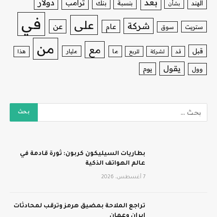
بعد
دولار
ترامب
بنك
الهند
بنسبة
بشأن
في
على
شركة
عن
عام
ستريت
سوق
من
مع
قبل
ما
مليار
قد
لشركة
للربع
هذا
يقول
يوم
وول
بطاريات السيليكون كربون: ثورة قادمة في
عالم الهواتف الذكية
7 أغسطس، 2026
تراجع الملاحة بمضيق هرمز وترقب لمحادثات
إيران وعمان