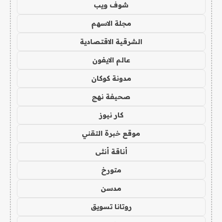
شوف ويب
مجلة الاسهم
الشرقية الاقتصادية
عالم الايفون
مدونة كوكان
صحيفة نهج
كار نيوز
موقع خبرة التقني
أناقة أنثى
متورخ
مدسن
روتانا تسويق