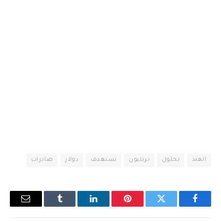
الهند
بحلول
تريليون
تستهدف
دولار
صادرات
فيسبوك
تويتر
بينتيريست
لينكدإن
Tumblr
البريد