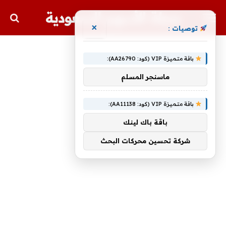
مجلة الأسهم السعودية
×
توصيات :
باقة متميزة VIP (كود: AA26790):
ماسنجر المسلم
باقة متميزة VIP (كود: AA11138):
باقة باك لينك
شركة تحسين محركات البحث