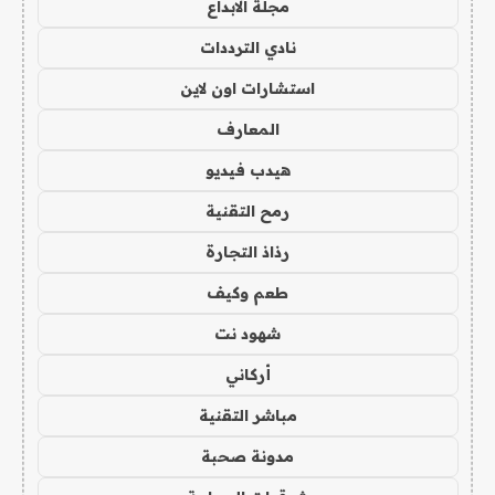
مجلة الابداع
نادي الترددات
استشارات اون لاين
المعارف
هيدب فيديو
رمح التقنية
رذاذ التجارة
طعم وكيف
شهود نت
أركاني
مباشر التقنية
مدونة صحبة