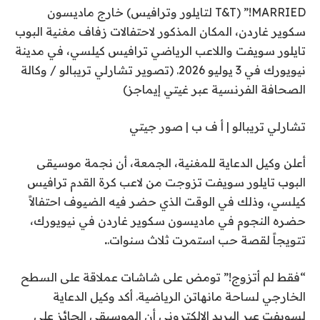
MARRIED!” (T&T لتايلور وترافيس) خارج ماديسون
سكوير غاردن، المكان المذكور لاحتفالات زفاف مغنية البوب
​​تايلور سويفت واللاعب الرياضي ترافيس كيلسي، في مدينة
نيويورك في 3 يوليو 2026. (تصوير تشارلي تريبالو / وكالة
الصحافة الفرنسية عبر غيتي إيماجز)
تشارلي تريبالو | أ ف ب | صور جيتي
أعلن وكيل الدعاية للمغنية، الجمعة، أن نجمة موسيقى
البوب ​​تايلور سويفت تزوجت من لاعب كرة القدم ترافيس
كيلسي، وذلك في الوقت الذي حضر فيه الضيوف احتفالاً
حضره النجوم في ماديسون سكوير غاردن في نيويورك،
تتويجاً لقصة حب استمرت ثلاث سنوات.
.
“فقط لم أتزوج!” تومض على شاشات عملاقة على السطح
الخارجي لساحة مانهاتن الرياضية. أكد وكيل الدعاية
لسويفت عبر البريد الإلكتروني أن الموسيقي الحائز على