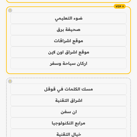
!
ضوء التعليمي
صحيفة برق
موقع اشراقات
موقع اشراق اون لاين
اركان سياحة وسفر
!
مسك الكلمات في قوقل
اشراق التقنية
ان سفن
مرابع التكنولوجيا
خيال التقنية