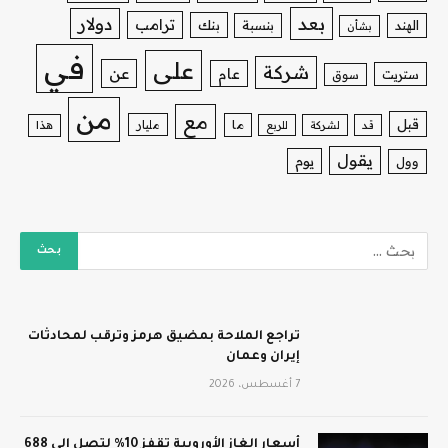
بعد
دولار
ترامب
بنك
الهند
بنسبة
بشأن
في
على
شركة
عن
عام
ستريت
سوق
من
مع
قبل
ما
مليار
قد
لشركة
للربع
هذا
يقول
يوم
وول
تراجع الملاحة بمضيق هرمز وترقب لمحادثات
إيران وعمان
7 أغسطس، 2026
أسعار الغاز الأوروبية تقفز 10% لتصل إلى 688