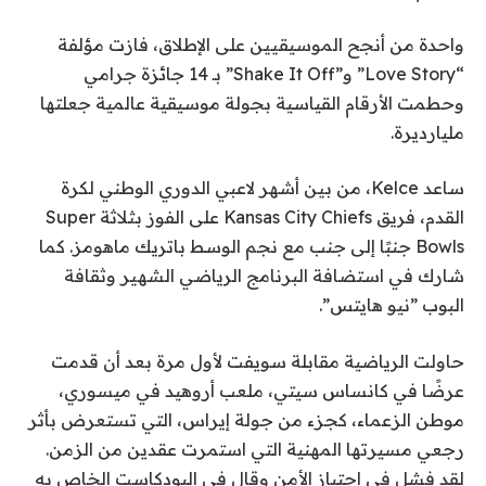
واحدة من أنجح الموسيقيين على الإطلاق، فازت مؤلفة
“Love Story” و”Shake It Off” بـ 14 جائزة جرامي
وحطمت الأرقام القياسية بجولة موسيقية عالمية جعلتها
مليارديرة.
ساعد Kelce، من بين أشهر لاعبي الدوري الوطني لكرة
القدم، فريق Kansas City Chiefs على الفوز بثلاثة Super
Bowls جنبًا إلى جنب مع نجم الوسط باتريك ماهومز. كما
شارك في استضافة البرنامج الرياضي الشهير وثقافة
البوب ​​”نيو هايتس”.
حاولت الرياضية مقابلة سويفت لأول مرة بعد أن قدمت
عرضًا في كانساس سيتي، ملعب أروهيد في ميسوري،
موطن الزعماء، كجزء من جولة إيراس، التي تستعرض بأثر
رجعي مسيرتها المهنية التي استمرت عقدين من الزمن.
لقد فشل في اجتياز الأمن وقال في البودكاست الخاص به