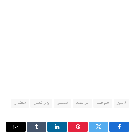
تايلور
سويفت
قرانهما
كيلسي
وترافيس
يعقدان
فيسبوك
تويتر
بينتيريست
لينكدإن
Tumblr
البريد