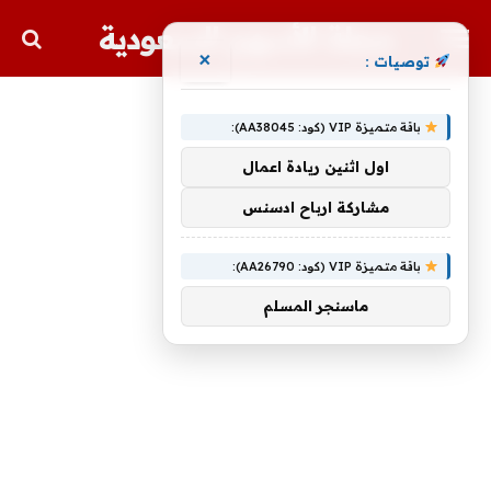
مجلة الأسهم السعودية
×
توصيات :
باقة متميزة VIP (كود: AA38045):
اول اثنين ريادة اعمال
مشاركة ارباح ادسنس
باقة متميزة VIP (كود: AA26790):
ماسنجر المسلم