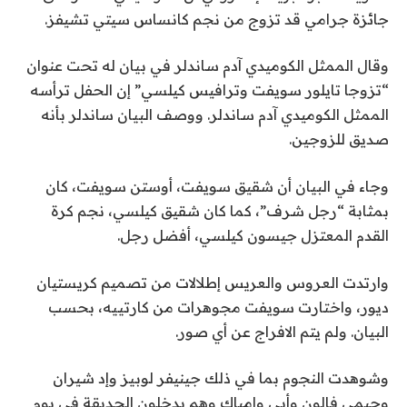
جائزة جرامي قد تزوج من نجم كانساس سيتي تشيفز.
وقال الممثل الكوميدي آدم ساندلر في بيان له تحت عنوان
“تزوجا تايلور سويفت وترافيس كيلسي” إن الحفل ترأسه
الممثل الكوميدي آدم ساندلر. ووصف البيان ساندلر بأنه
صديق للزوجين.
وجاء في البيان أن شقيق سويفت، أوستن سويفت، كان
بمثابة “رجل شرف”، كما كان شقيق كيلسي، نجم كرة
القدم المعتزل جيسون كيلسي، أفضل رجل.
وارتدت العروس والعريس إطلالات من تصميم كريستيان
ديور، واختارت سويفت مجوهرات من كارتييه، بحسب
البيان. ولم يتم الافراج عن أي صور.
وشوهدت النجوم بما في ذلك جينيفر لوبيز وإد شيران
وجيمي فالون وأبي وامباك وهم يدخلون الحديقة في يوم