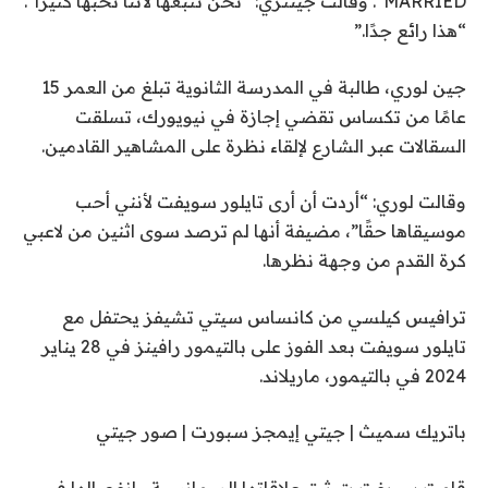
MARRIED”. وقالت جينتري: “نحن نتبعها لأننا نحبها كثيراً”.
“هذا رائع جدًا.”
جين لوري، طالبة في المدرسة الثانوية تبلغ من العمر 15
عامًا من تكساس تقضي إجازة في نيويورك، تسلقت
السقالات عبر الشارع لإلقاء نظرة على المشاهير القادمين.
وقالت لوري: “أردت أن أرى تايلور سويفت لأنني أحب
موسيقاها حقًا”، مضيفة أنها لم ترصد سوى اثنين من لاعبي
كرة القدم من وجهة نظرها.
ترافيس كيلسي من كانساس سيتي تشيفز يحتفل مع
تايلور سويفت بعد الفوز على بالتيمور رافينز في 28 يناير
2024 في بالتيمور، ماريلاند.
باتريك سميث | جيتي إيمجز سبورت | صور جيتي
قامت سويفت بتوثيق علاقاتها الرومانسية وانفصالها في