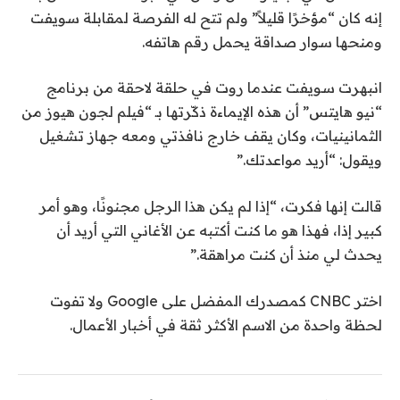
إنه كان “مؤخرًا قليلاً” ولم تتح له الفرصة لمقابلة سويفت
ومنحها سوار صداقة يحمل رقم هاتفه.
انبهرت سويفت عندما روت في حلقة لاحقة من برنامج
“نيو هايتس” أن هذه الإيماءة ذكّرتها بـ “فيلم لجون هيوز من
الثمانينيات، وكان يقف خارج نافذتي ومعه جهاز تشغيل
ويقول: “أريد مواعدتك.”
قالت إنها فكرت، “إذا لم يكن هذا الرجل مجنونًا، وهو أمر
كبير إذا، فهذا هو ما كنت أكتبه عن الأغاني التي أريد أن
يحدث لي منذ أن كنت مراهقة.”
اختر CNBC كمصدرك المفضل على Google ولا تفوت
لحظة واحدة من الاسم الأكثر ثقة في أخبار الأعمال.