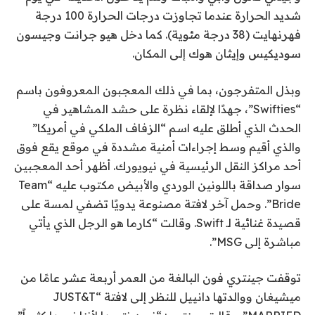
شديد الحرارة عندما تجاوزت درجات الحرارة 100 درجة
فهرنهايت (38 درجة مئوية). كما دخل هيو جرانت وجيسون
سوديكيس وإيثان هوك إلى المكان.
وبذل المتفرجون، بما في ذلك المعجبون المعروفون باسم
“Swifties”، جهدًا لإلقاء نظرة على حشد المشاهير في
الحدث الذي أطلق عليه اسم “الزفاف الملكي في أمريكا”
والذي أقيم وسط إجراءات أمنية مشددة في موقع يقع فوق
أحد مراكز النقل الرئيسية في نيويورك. أظهر أحد المعجبين
سوار صداقة باللونين الوردي والأبيض مكتوب عليه “Team
Bride”. وحمل آخر لافتة مصنوعة يدويًا تضفي لمسة على
قصيدة غنائية لـ Swift. وقالت “كارما هو الرجل الذي يأتي
مباشرة إلى MSG”.
توقفت جينتري فون البالغة من العمر أربعة عشر عامًا من
ميشيغان ووالدتها دانييل للنظر إلى لافتة “JUST&T