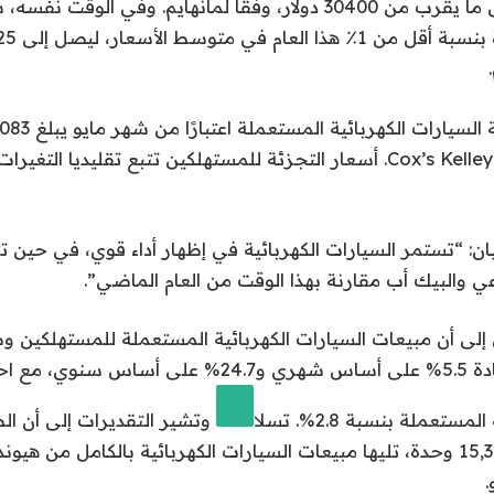
متوسط ​​الأسعار إلى ما يقرب من 30400 دولار، وفقًا لمانهايم. وفي 
لكتاب Cox’s Kelley Blue Book. أسعار التجزئة للمستهلكين تتبع تقليديا ال
ان: “تستمر السيارات الكهربائية في إظهار أداء قوي، في حين ت
عي والبيك أب مقارنة بهذا الوقت من العام الماضي”.
وحدة في مايو، بزيادة 5.5% على أساس شهري و24.7% عل
لمستعملة بنسبة 2.8%.
تسلا
وتشير التقديرات إلى أن ال
المقدمة مع بيع 15,353 وحدة، تليها مبيعات السيارات الكهربائية بالكامل من 
.