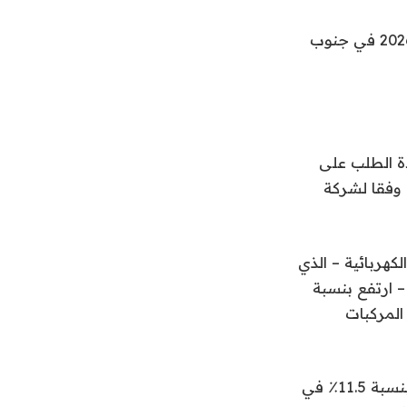
يتم إعادة شحن سيارات Tesla EVs في محطة Tesla Supercharger في 2 يوليو 2026 في جنوب
دة الطلب على
 وفقا لشركة
كهربائية – الذي
– ارتفع بنسبة
 2025. ويقارن ذلك بزيادة بنسبة 1.7٪ لغير المركبات
ارتفعت أسعار السيارات الكهربائية بالجملة كل شهر هذا العام، مما أدى إلى قفزة بنسبة 11.5٪ في