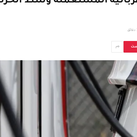
هربائية المستعملة وسط الحرب ا
ئق
ست