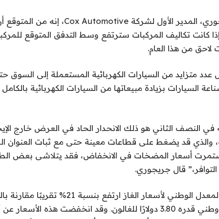
وقال جوناثان جريجوري، المدير الأول لشركة motive
إذا كانت تكاليف المركبات سترتفع وسط التدفق المتوقع للمركبا
لاحق من هذا العام.
عدد متزايد من السيارات الكهربائية المستعملة إلى السوق حتى
ة السيارات بزيادة مبيعاتها من السيارات الكهربائية بالكامل
 في النصف الثاني هو ذلك الانحدار الحاد في العرض خارج الإي
ة، والذي قد يضغط على قطاعات معينة حتى مع ثبات العنوان الر
 استمرت أسعار المضخات في الانخفاض، فقد يتلاشى بعض الط
 التوافر،” قال جريجوري.
تشير AAA إلى أن المعدل الوطني لأسعار الغاز ارتفع بنسب
ليصل إلى متوسط ​​وطني قدره 3.80 دولارًا للغالون. وقد انخفضت هذه الأ