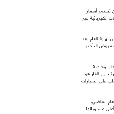
Cox Auto، إنه من المتوقع أن تستمر أسعار
ت الكهربائية غير
 نهاية العام بعد
 بعروض التأجير
جار، وخاصة
ئيسي. الغاز هو
لب على السيارات
ة 21% تقريبًا مقارنة بالعام الماضي،
سعار عن أعلى مستوياتها