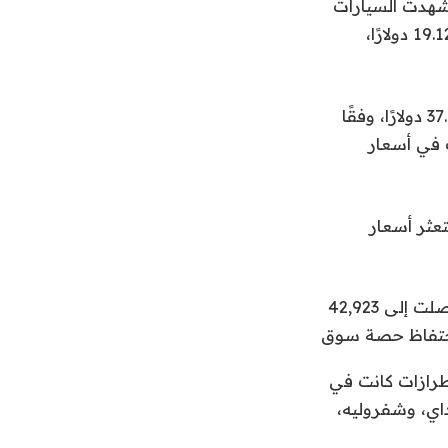
الوقت نفسه، شهدت السيارات
غير الكهربائية زيادة بنسبة أقل من 1٪ هذا العام في متوسط ​​الأسعار، ليصل إلى 19.125 دولارًا،
متوسط ​​سعر قائمة السيارات الكهربائية المستعملة اعتبارًا من شهر مايو يبلغ 37.083 دولارًا، وفقًا
تغيرات في أسعار
تعثر أسعار
تشير تقارير كوكس إلى أن مبيعات السيارات الكهربائية المستعملة للمستهلكين وصلت إلى 42,923
ى أساس سنوي، مع احتفاظ حصة سوق
طرازات كانت في
هيونداي، وشفروليه،