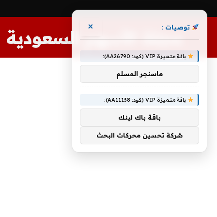
×
توصيات :
مجلة الأسهم السعودية
باقة متميزة VIP (كود: AA26790):
ماسنجر المسلم
باقة متميزة VIP (كود: AA11138):
باقة باك لينك
شركة تحسين محركات البحث