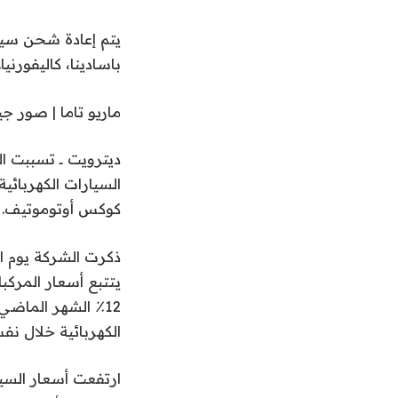
باسادينا، كاليفورنيا.
ماريو تاما | صور ج
ديترويت ــ تسببت ال
السيارات الكهربائي
كوكس أوتوموتيف.
ذكرت الشركة يوم ال
يتتبع أسعار المركب
الكهربائية خلال نف