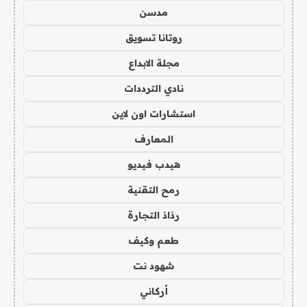
مدسن
روتانا تسويق
مجلة الابداع
نادي الترددات
استشارات اون لاين
المعارف
هيدب فيديو
رمح التقنية
رذاذ التجارة
طعم وكيف
شهود نت
أركاني