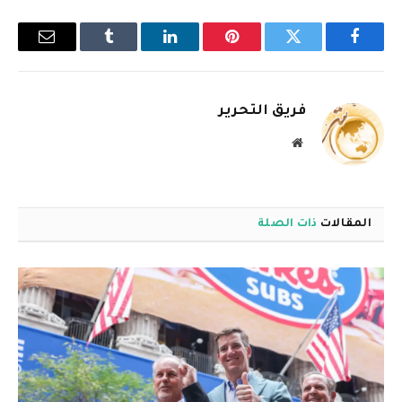
فيسبوك
تويتر
بينتيريست
لينكدإن
Tumblr
البريد
الإلكترو
فريق التحرير
موقع
الويب
المقالات
ذات الصلة