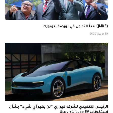
(JMKE) يبدأ التداول في بورصة نيويورك
30 يوليو، 2026
الرئيس التنفيذي لشركة فيراري “لن يغير أي شيء” بشأن
استقطاب Luce EV لأول مرة