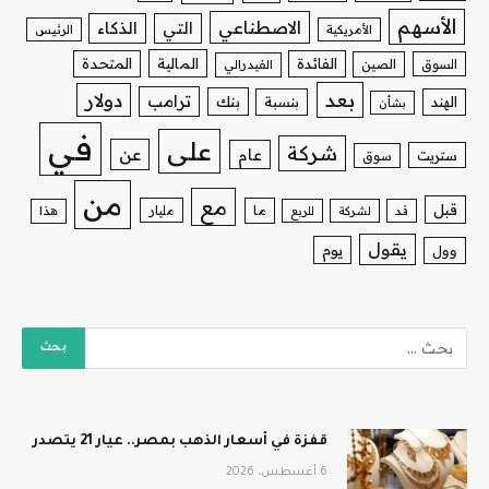
الأسهم
الاصطناعي
التي
الذكاء
الأمريكية
الرئيس
الفائدة
المالية
المتحدة
السوق
الصين
الفيدرالي
بعد
دولار
ترامب
بنك
الهند
بنسبة
بشأن
في
على
شركة
عن
عام
ستريت
سوق
من
مع
قبل
ما
مليار
قد
لشركة
للربع
هذا
يقول
يوم
وول
قفزة في أسعار الذهب بمصر.. عيار 21 يتصدر
6 أغسطس، 2026