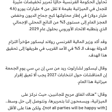
تحاول الحكومة الفرنسية حاليًا تمرير تخفيضات مثيرة
للجدل في الميزانية بقيمة لا تقل عن 4 مليارات يورو (4.6
مليار دولار) في إطار محاولتها كبح جماح الديون وخفض
العجز العام إلى مستوى 3% من الناتج المحلي الإجمالي
الذي يتطلبه الاتحاد الأوروبي بحلول عام 2029.
وقد أكد وزير المالية الفرنسي رولاند ليسكور مؤخراً التزام
الدولة بهدف الـ 5% في الأمد القريب في طريقها إلى تحقيق
هذا الهدف.
وقال ليسكور لشارلوت ريد من سي إن بي سي يوم الجمعة
إن المناقشات حول انتخابات 2027 يجب ألا تعيق إقرار
ميزانية هذا العام.
وقال: “هناك اتفاق مربح للجانبين، حيث نركز على
الميزانية، ويسمحون لنا بتمريرها، ونتوصل إلى حل وسط…
[not all parties will be happy with]، ولكن هذا على الأقل