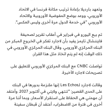
وتعهد بارديلا بإعادة ترتيب مكانة فرنسا في الاتحاد
الأوروبي، ووعد بوضع المفوضية الأوروبية والاتحاد
الأوروبي “في خدمة الدول مرة أخرى وليس العكس”.
تم بيع اليورو في فبراير في أعقاب تقرير لصحيفة
فايننشال تايمز يفيد بأن لاجارد تفكر في الخروج المبكر من
البنك المركزي الأوروبي. وقال البنك المركزي الأوروبي في
ذلك الوقت إنه لم يتم اتخاذ مثل هذا القرار.
تواصلت CNBC مع البنك المركزي الأوروبي للتعليق على
تصريحات لاجارد الأخيرة.
وقالت لاجارد لـLes Echos إنها ملتزمة بدورها في البنك
على المدى القصير: “تنتهي ولايتي في أكتوبر 2027. وأعتقد
أن مهمتي هي الحفاظ على استقرار الأسعار. وبما أننا مرة
أخرى في فترة من الاضطراب، أعتقد أن قبطان سفينة