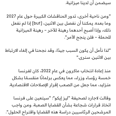
سيضمن أن لدينا ميزانية.
“ومن ناحية أخرى، تدور المناقشات الكبيرة حول عام 2027
وما بعده. يمكننا أن نفصل بين الاثنين، [but] إذا لم نفعل
ذلك، وإذا أصبح أحدهما رهينة للآخر – رهينة الميزانية
للحملة – فلن ينجح الأمر”.
“لذا نأمل أن يكون السبب جيدًا، وقد نجحنا في إلغاء الارتباط
بين الاثنين. سنرى.”
منذ إعادة انتخاب ماكرون في عام 2022، كان لفرنسا
خمسة رؤساء وزراء، مما يعكس برلمانًا منقسمًا بشكل
متزايد، مما جعل من الصعب إقرار الإصلاحات الاقتصادية.
وقالت لاجارد لصحيفة “ليز إيكو”: “سيتعين على فرنسا
اتخاذ قرارات شجاعة بشأن القضايا الصعبة. ومن واجب
المرشحين الرئاسيين دراسة هذه القضايا واقتراح الحلول”.