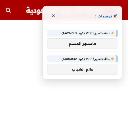
مجلة الأسهم السعودية
×
توصيات :
باقة متميزة VIP (كود: AA26790):
ماسنجر المسلم
باقة متميزة VIP (كود: AA86842):
عالم الشباب