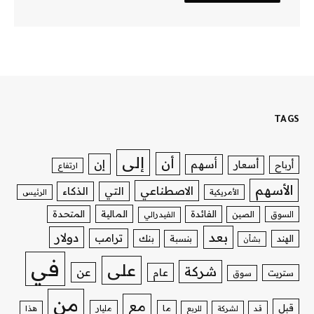
TAGS
إلى
أن
إن
أسهم
أسعار
أرباح
ارتفاع
الأسهم
الاصطناعي
التي
الذكاء
الأمريكية
الرئيس
الفائدة
المالية
المتحدة
السوق
الصين
الفيدرالي
بعد
دولار
ترامب
بنك
الهند
بنسبة
بشأن
في
على
شركة
عن
عام
ستريت
سوق
من
مع
قبل
ما
مليار
قد
لشركة
للربع
هذا