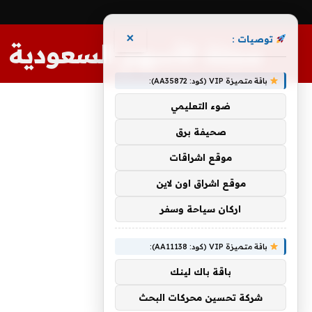
×
توصيات :
مجلة الأسهم السعودية
باقة متميزة VIP (كود: AA35872):
ضوء التعليمي
صحيفة برق
موقع اشراقات
موقع اشراق اون لاين
اركان سياحة وسفر
باقة متميزة VIP (كود: AA11138):
باقة باك لينك
شركة تحسين محركات البحث