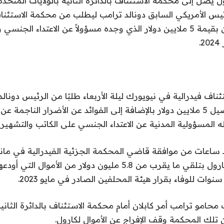
ل يصل إلى محكمة الاستئناف بالدائرة الثانية بالولايات المتحد
يس الأمريكي السابق دونالد ترامب ليطلب من محكمة الاستئناف ا
حكم هيئة المحلفين بقيمة 5 ملايين دولار الذي وجده مسؤولاً عن الاعتداء ا
 فيدرالية في نيويورك ليلة الأربعاء طلبًا من الرئيس دونالد
جان كارول من تحصيل 5 ملايين دولار بالإضافة إلى الفوائد عن الأضرار الناجمة
 المسؤولية المدنية عن الاعتداء الجنسي على الكاتب والتشهير ب
 ساعات من موافقة قاضي المحكمة الجزئية الفيدرالية في مان
كابلان، على طلب كارول بتلقي ما يقرب من 5.8 مليون دولار من الأموا
وات للوفاء بقرار هيئة المحلفين الصادر في مايو 2023.
امو ترامب أمر كابلان أمام محكمة الاستئناف بالدائرة الثانية 
 تلك المحكمة وقف الإفراج عن الأموال لكارول.