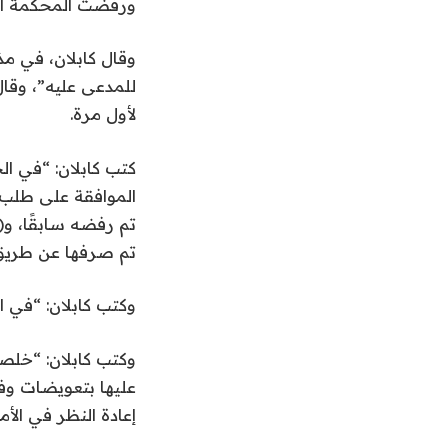
ورفضت المحكمة العليا طلب
وقال كابلان، في م
للمدعى عليه”، وقا
لأول مرة.
تم صرفها عن طريق 
وكتب كابلان: “في ا
وكتب كابلان: “خلص
عليها بتعويضات وفق
إعادة النظر في الأ