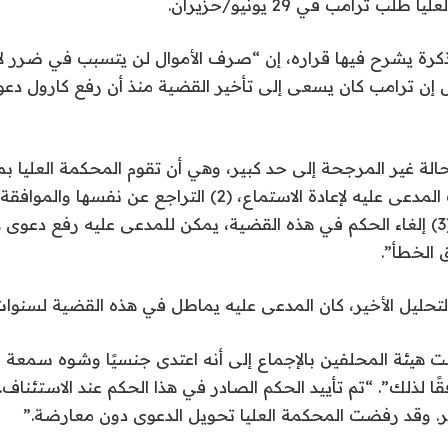
 ترامب في 29 يونيو/حزيران.
ذكرة يشرح فيها قراره، إن “صرف الأموال لن يتسبب في ضرر ل
ل إن ترامب كان يسعى إلى تأخير القضية منذ أن رفع كارول دع
الموافقة على طلب المدعى عليه لإعادة الاستماع، (2) التراجع 
تم رفضه سابقًا، و(3) إلغاء الحكم في هذه القضية، يمكن للمدعى عليه رفع دع
الخطأ”.
لتحليل الأخير، كان المدعى عليه يماطل في هذه القضية لسنوات
ت هيئة المحلفين بالإجماع إلى أنه اعتدى جنسيًا وشوه سمعة
ًا لذلك”. “تم تأييد الحكم الصادر في هذا الحكم عند الاستئنا
مر. وقد رفضت المحكمة العليا تحويل الدعوى دون معارضة.”