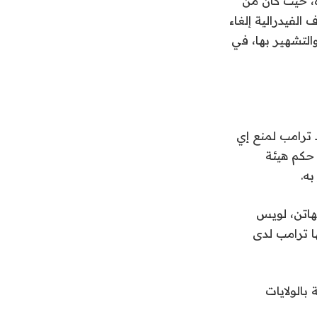
ة، حيث كان من
لفيدرالية إلغاء
لجنسي والتشهير بها، في
 ترامب لمنع إي
 عن حكم هيئة
ه.
هاتن، لويس
ل التي أودعها ترامب لدى
بالولايات