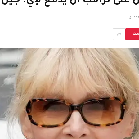
على ترامب أن يدفع لإي. جين 
ائق
ست