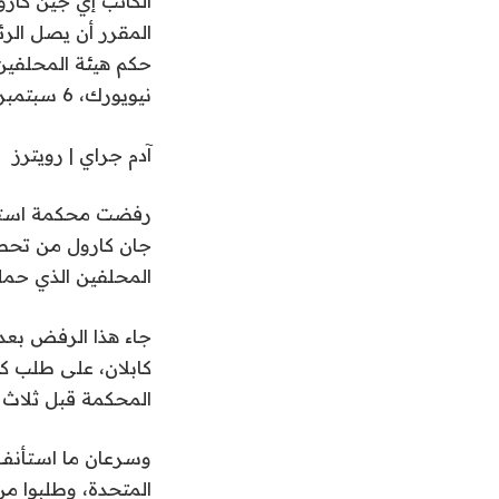
الكاتب إي جين كارو
المقرر أن يصل الرئ
نيويورك، 6 سبتمبر 2024.
آدم جراي | رويترز
رفضت محكمة استئناف
المحلفين الذي حمله
جاء هذا الرفض بعد
المحكمة قبل ثلاث سن
وسرعان ما استأنف مح
المتحدة، وطلبوا من