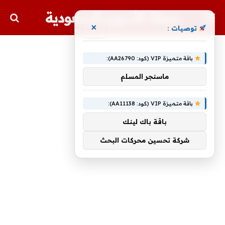
مجلة الأسهم السعودية
×
توصيات :
باقة متميزة VIP (كود: AA26790):
ماسنجر المسلم
باقة متميزة VIP (كود: AA11138):
باقة باك لينك
شركة تحسين محركات البحث