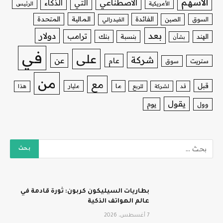
الأسهم
الاصطناعي
التي
الذكاء
الأمريكية
الرئيس
الفائدة
المالية
المتحدة
السوق
الصين
الفيدرالي
بعد
دولار
ترامب
بنك
الهند
بنسبة
بشأن
في
على
شركة
عن
عام
ستريت
سوق
من
مع
قبل
ما
مليار
قد
لشركة
للربع
هذا
يقول
يوم
وول
بطاريات السيليكون كربون: ثورة قادمة في
عالم الهواتف الذكية
7 أغسطس، 2026