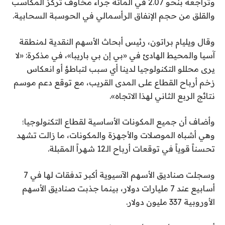
وتراجعه بنحو 2.07 في المائة جراء مخاوف تركز المكاسب
والقلق من حجم الإنفاق الرأسمالي في الحوسبة السحابية.
وقال ويليام براتون، رئيس أبحاث الأسهم النقدية لمنطقة
آسيا والمحيط الهادئ في «بي إن بي باريبا»، في مذكرة: «لا
يرى محللو التكنولوجيا لدينا أي سبب لتباطؤ أو انعكاس
زخم أرباح القطاع على المدى القريب، مع توقع دعم موسم
نتائج الربع الثاني لهذا الاتجاه».
وأضاف أن جميع المكونات الأساسية لقطاع التكنولوجيا؛
وهي أشباه الموصلات والأجهزة والمكونات، ما زالت تشهد
تحسناً قوياً في توقعات أرباح الـ12 شهراً المقبلة.
وسجلت صناديق الأسهم الآسيوية أكبر تدفقات لها في 7
أسابيع عند 7 مليارات دولار، بينما جذبت صناديق الأسهم
الأوروبية 337 مليون دولار.