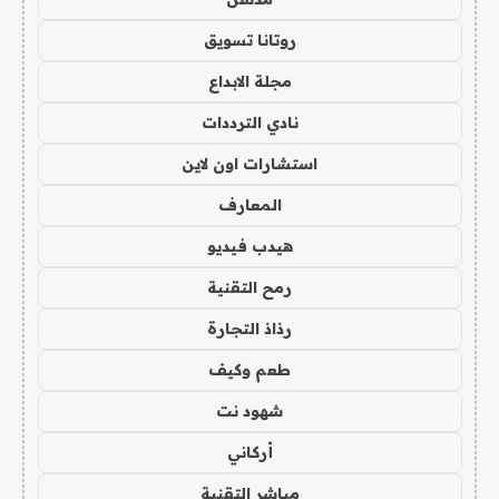
روتانا تسويق
مجلة الابداع
نادي الترددات
استشارات اون لاين
المعارف
هيدب فيديو
رمح التقنية
رذاذ التجارة
طعم وكيف
شهود نت
أركاني
مباشر التقنية