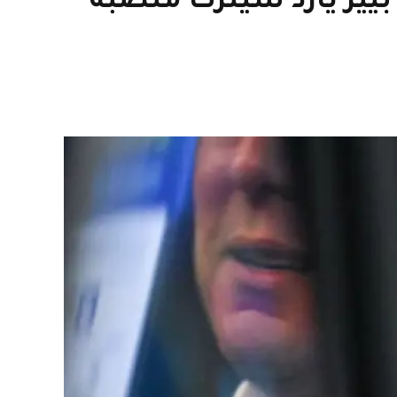
يير يارد سيترك منصبه