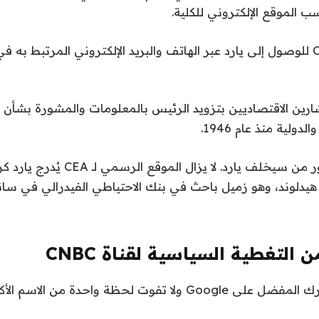
لم تكن جهود CNBC للوصول إلى يارد عبر الهاتف والبريد الإلكتروني المرتبط ب
ين الاقتصاديين بتزويد الرئيس بالمعلومات والمشورة بشأن 
دولية منذ عام 1946.
ولم يتضح على الفور من سيخلف يارد. لا يزال ا
 هيدلوند، وهو زميل باحث في بنك الاحتياطي الفيدرالي في س
ن التغطية السياسية لقناة CNBC
اختر CNBC كمصدرك المفضل على Google ولا تفوت لحظة واحدة من 