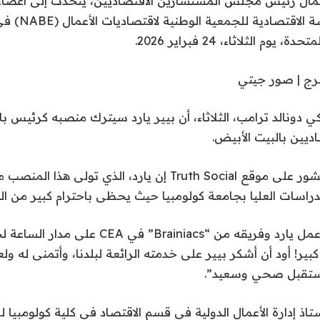
بأعمال رئيس مجلس المستشارين الاقتصاديين، يتحدث إلى أعضاء 
خلال مؤتمر السياسة الا
وم الثلاثاء، 24 فبراير 2026.
برج | صور جيتي
كي دونالد ترامب، الثلاثاء، أن بيير يارد سيترك منصبه كرئيس ب
ديين بالبيت الأبيض.
وقال ترامب في منشور على موقع Truth Social إن يارد، الذي تو
دراسات العليا بجامعة كولومبيا حيث يحظى باحترام كبير من ال
وكتب ترامب: “لقد عمل يارد وفريقه من “Brainiacs” 
ير! أود أن أشكر بيير على خدمته الرائعة لبلدنا، وأتمنى له ولعا
ستقبل صحي وسعيد”.
اذ إدارة الأعمال الدولية في قسم الاقتصاد في كلية كولومبيا ل