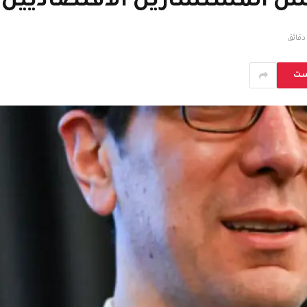
س المستشارين الاقتصاديين ب
ست