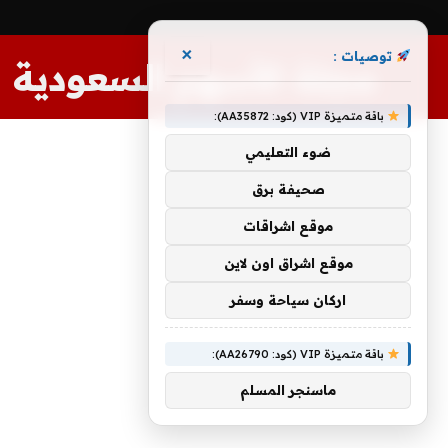
×
توصيات :
مجلة الأسهم السعودية
باقة متميزة VIP (كود: AA35872):
ضوء التعليمي
صحيفة برق
موقع اشراقات
موقع اشراق اون لاين
اركان سياحة وسفر
باقة متميزة VIP (كود: AA26790):
ماسنجر المسلم