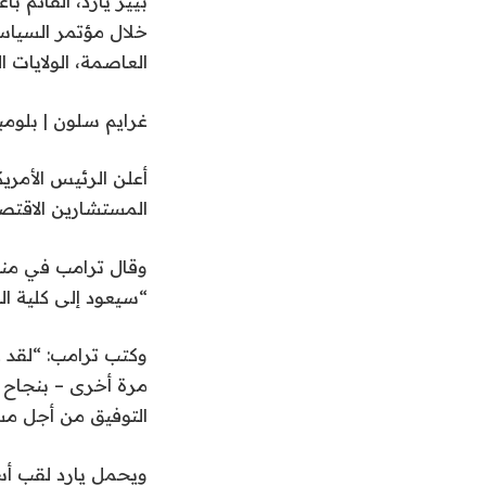
بيير يارد، القائم 
العاصمة، الولايات المتحدة، ي
غرايم سلون | بلوم
أعلن الرئيس الأمري
المستشارين الاقتصا
“سيعود إلى كلية ال
مرة أخرى – بنجاح كب
التوفيق من أجل م
ويحمل يارد لقب أست