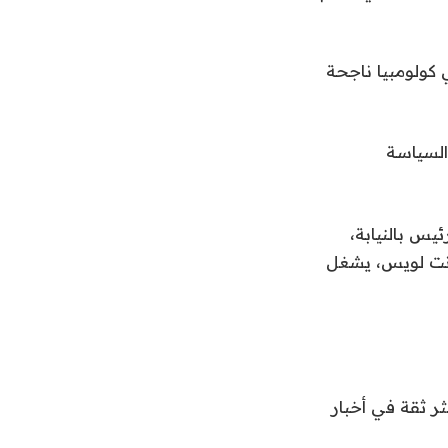
ه في كولومبيا ناجحة
السياسة
لموقع الرسمي لـ CEA يُدرج يارد كرئيس بالنيابة،
انت لويس، يشغل
الاسم الأكثر ثقة في أخبار