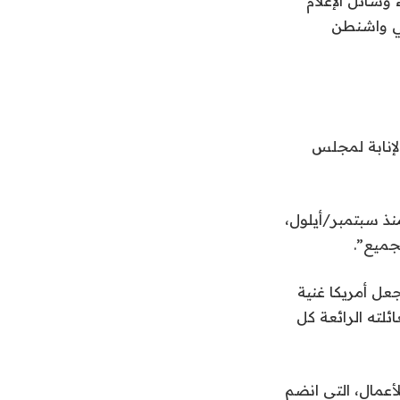
وسائل الإعلام
قتصادية للجمعية الوطنية لاقتصاديات الأعمال (NABE) في واشنطن
الإنابة لمجلس
لى هذا المنصب منذ سبتمبر/أيلول،
جميع”.
في CEA على مدار الساعة لجعل أمريكا غنية
ئلته الرائعة كل
لأعمال، التي انضم